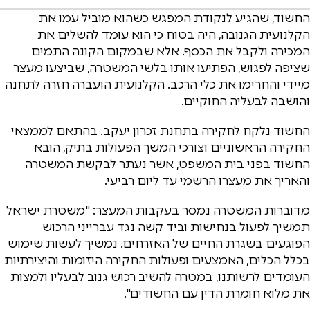
החשוד, שהגיע לנקודת המפגש כשהוא מוביל עמו את
הקלנועית הגנובה, היה בטוח כי הוא עומד להשלים את
המכירה ולקבל את הכסף. אלא שבמקום הקונה התמים
שציפה לפגוש, הפתיעו אותו בלשי המשטרה, שביצעו מעצר
מיידי והחרימו את כלי הרכב. הקלנועית הועברה חזרה לתחנה
והושבה לבעליה החוקיים.
החשוד נלקח לחקירה בתחנת זכרון יעקב. בהתאם לממצאי
החקירה הראשוניים וצורכי המשך הפעולות בתיק, הובא
החשוד בפני בית המשפט, אשר נעתר לבקשת המשטרה
והאריך את מעצרו הרשמי עד ליום רביעי.
מדוברות המשטרה נמסר בעקבות המעצר: "משטרת ישראל
תמשיך לפעול בנחישות וביד קשה נגד עברייני הרכוש
הפוגעים בשגרת החיים של האזרחים. נמשיך לעשות שימוש
בכלל הכלים, האמצעים ופעולות החקירה היזומות והיצירתיות
העומדים לרשותנו, במטרה להשיב רכוש גנוב לבעליו ולמצות
את מלוא חומרת הדין עם החשודים".