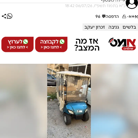
איילה מעטוף
כ"א בתמוז תשפ"ו, 06/07/26 18:42
א+
א-
הדפסה
💬
96
בלשים
גניבה
זכרון יעקב