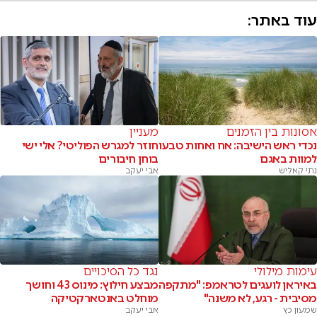
עוד באתר:
אסונות בין הזמנים
מעניין
נכדי ראש הישיבה: אח ואחות טבעו
חוזר למגרש הפוליטי? אלי ישי
למוות באגם
בוחן חיבורים
נתי קאליש
אבי יעקב
עימות מילולי
נגד כל הסיכויים
באיראן לועגים לטראמפ: "מתקפה
מבצע חילוץ: מינוס 43 וחושך
מסיבית - רגע, לא משנה"
מוחלט באנטארקטיקה
שמעון כץ
אבי יעקב