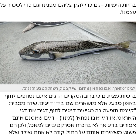
בחיות הימיות – גם כדי להגן עליהם מפנינו וגם כדי לשמור על
עצמנו".
לגינון מוארך, אבו נפחא | צילום: שי קבסה, רשות הטבע והגנים.
ברשות מציינים כי ברוב המקרים הדגים אינם נסחפים לחוף
באופן טבעי, אלא מושארים שם בידי דייגים. שדה מסביר:
"קיימת תופעה בה מגיעים דייגים לחוף, דגים את דגי
ה'אראס', או דגי 'אבו נפחא' (לגינון) – דגים שאמנם אינם
אסורים בדיג אך לא בהכרח אטרקטיביים למאכל, ולכן הם
פשוט משאירים אותם על החול. קורה לא אחת שילד שלא