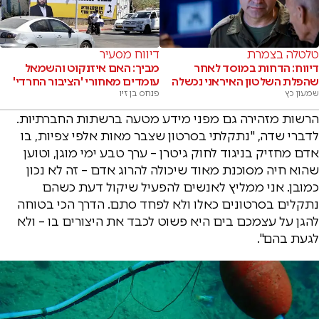
טלטלה בצמרת
דיווח מסעיר
דיווח: הדחות במוסד לאחר
מביך: האם איזנקוט והשמאל
שהפלת השלטון האיראני נכשלה
עומדים מאחורי 'הציבור החרדי'
שמעון כץ
פנחס בן זיו
הרשות מזהירה גם מפני מידע מטעה ברשתות החברתיות.
לדברי שדה, "נתקלתי בסרטון שצבר מאות אלפי צפיות, בו
אדם מחזיק בניגוד לחוק גיטרן – ערך טבע ימי מוגן, וטוען
שהוא חיה מסוכנת מאוד שיכולה להרוג אדם – זה לא נכון
כמובן. אני ממליץ לאנשים להפעיל שיקול דעת כשהם
נתקלים בסרטונים כאלו ולא לפחד סתם. הדרך הכי בטוחה
להגן על עצמכם בים היא פשוט לכבד את היצורים בו – ולא
לגעת בהם".