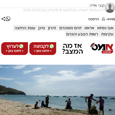
קובי אליה
כ"א בתמוז תשפ"ו, 06/07/26 15:15
עודכן: 07/07/26 01:55
א+
א-
הדפסה
אבו נפחא
אראס
דגים מסוכנים
זהרון
סיכן
עונת הרחצה
עקיצות
רשות הטבע והגנים