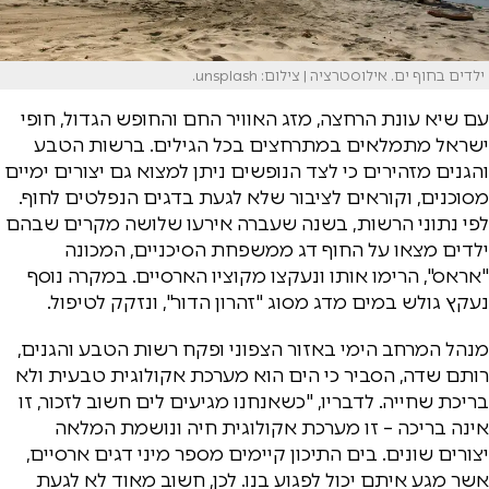
ילדים בחוף ים. אילוסטרציה | צילום: unsplash.
עם שיא עונת הרחצה, מזג האוויר החם והחופש הגדול, חופי
ישראל מתמלאים במתרחצים בכל הגילים. ברשות הטבע
והגנים מזהירים כי לצד הנופשים ניתן למצוא גם יצורים ימיים
מסוכנים, וקוראים לציבור שלא לגעת בדגים הנפלטים לחוף.
לפי נתוני הרשות, בשנה שעברה אירעו שלושה מקרים שבהם
ילדים מצאו על החוף דג ממשפחת הסיכניים, המכונה
"אראס", הרימו אותו ונעקצו מקוציו הארסיים. במקרה נוסף
נעקץ גולש במים מדג מסוג "זהרון הדור", ונזקק לטיפול.
מנהל המרחב הימי באזור הצפוני ופקח רשות הטבע והגנים,
רותם שדה, הסביר כי הים הוא מערכת אקולוגית טבעית ולא
בריכת שחייה. לדבריו, "כשאנחנו מגיעים לים חשוב לזכור, זו
אינה בריכה – זו מערכת אקולוגית חיה ונושמת המלאה
יצורים שונים. בים התיכון קיימים מספר מיני דגים ארסיים,
אשר מגע איתם יכול לפגוע בנו. לכן, חשוב מאוד לא לגעת