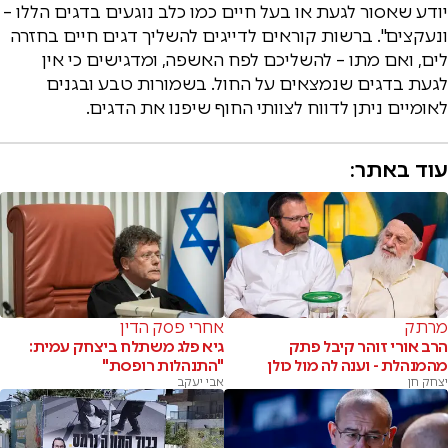
יודע שאסור לגעת או בעל חיים כמו כלב נוגעים בדגים הללו –
ונעקצים". ברשות קוראים לדייגים להשליך דגים חיים בחזרה
לים, ואם מתו – להשליכם לפח האשפה, ומדגישים כי אין
לגעת בדגים שנמצאים על החול. בשמורות טבע ובגנים
לאומיים ניתן לדווח לצוותי החוף שיפנו את הדגים.
עוד באתר:
מרתק
אחרי פסק הדין
הרב אורי זוהר קיבל פתק
גיא פלג משתלח ביצחק עמית:
מהמנהלת - וענה לה מול כולן
"התנהלות רופסת"
יצחק חן
אבי יעקב