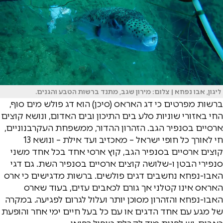
ליגון, אבו נפחא | צלום: מירון שגב, מתנד ברשות הטבע והגנים.
ברשות מפרטים כי דג האראס (סיכן) הוא דג פולש מים סוף,
החי באזורי שוניות סלע בים התיכון ובים האדום, ונושא קוצים
ארסיים בסנפיר הגב. הזהרון ההדור, ממשפחת העקרבנוניים,
חי לאורך כל חופי ישראל – מאכזיב ועד אילת – ונושא 13
קוצים ארסיים בסנפיר הגב, קוץ ארסי אחד בכל אחד משני
סנפירי הבטן ו-שלושה קוצים ארסיים בסנפיר השת. גם דגי
האבו-נפחא נחשבים דגים פולשים. ברשות מדגישים כי ארס
האראס אינו קטלני אך גורם לכאבים עזים, בעוד שארס
האבו-נפחא והזהרון מסוכן יותר ועלול לגרום לפגיעה. במקרה
של מגע עם אחד הדגים או עם כל בעל חיים ימי אחר והופעת