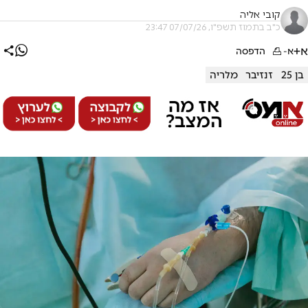
קובי אליה
כ"ב בתמוז תשפ"ו, 07/07/26 23:47
א+
א-
הדפסה
בן 25
זנזיבר
מלריה