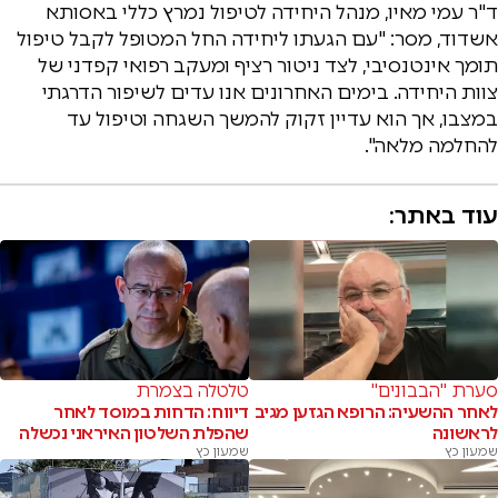
ד"ר עמי מאיו, מנהל היחידה לטיפול נמרץ כללי באסותא
אשדוד, מסר: "עם הגעתו ליחידה החל המטופל לקבל טיפול
תומך אינטנסיבי, לצד ניטור רציף ומעקב רפואי קפדני של
צוות היחידה. בימים האחרונים אנו עדים לשיפור הדרגתי
במצבו, אך הוא עדיין זקוק להמשך השגחה וטיפול עד
להחלמה מלאה".
עוד באתר:
סערת "הבבונים"
טלטלה בצמרת
לאחר ההשעיה: הרופא הגזען מגיב
דיווח: הדחות במוסד לאחר
לראשונה
שהפלת השלטון האיראני נכשלה
שמעון כץ
שמעון כץ