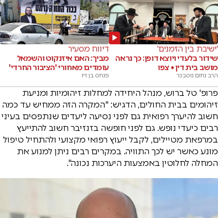
'ישיבת בין הזמנים'
דיווח מסעיר
שידור בלעדי ויוצא דופן: כך נראה
מביך: האם איזנקוט והשמאל
מושב בית דין • צפו
עומדים מאחורי 'הציבור החרדי'
הרב נחום נוסבכר
פנחס בן זיו
פרופ' טל ברוש, מנהל היחידה למחלות זיהומיות ומניעת
זיהומים בבית החולים, הדגיש: "המקרה הזה ממחיש עד כמה
חשוב להיערך רפואית גם לפני נסיעה ליעדים שנתפסים בעיני
רבים כיעדי נופש. גם לפני חופשה בזנזיבר חשוב להתייעץ
במרפאת מטיילים, לקבל ייעוץ רפואי מקצועי ולהתחיל טיפול
מונע כאשר יש לכך התוויה. במקרים רבים ניתן למנוע את
המחלה לחלוטין באמצעות היערכות נכונה".