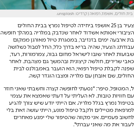
בית חולים, אשפוז, רפואה | קרדיט: unsplash.
צעיר בן 25 אושפז ביחידה לטיפול נמרץ בבית החולים
הציבורי אסותא אשדוד לאחר שנדבק במלריה במהלך חופשה
בת ארבעה ימים בזנזיבר, במסגרת טיול מאורגן ממקום
עבודתו. הצעיר, שהיה בריא בדרך כלל, החל לסבול כשלושה
שבועות לאחר שובו לישראל מחום גבוה, צמרמורות, רעד,
כאבי שרירים, חולשה קיצונית ובהמשך גם מצהבת. לאחר
שפנה לקבלת טיפול רפואי, הוא הועבר באמבולנס לבית
החולים, שם אובחן עם מלריה ומצבו הוגדר קשה.
ל', המטופל, סיפר: "נסעתי לחופשה קצרה וחשבתי שאני חוזר
עם חוויות טובות. לא העליתי על דעתי שאמצא את עצמי
בטיפול נמרץ בגלל מלריה. אם הייתי יודע שיש צורך להגיע
למרפאת מטיילים ולקבל טיפול מונע, הייתי עושה זאת בלי
לחשוב פעמיים. אני מקווה שהסיפור שלי ימנע מאחרים
לעבור את מה שאני עברתי".