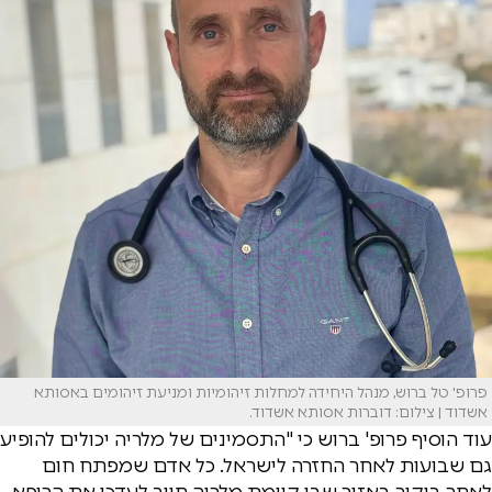
פרופ' טל ברוש, מנהל היחידה למחלות זיהומיות ומניעת זיהומים באסותא
אשדוד | צילום: דוברות אסותא אשדוד.
עוד הוסיף פרופ' ברוש כי "התסמינים של מלריה יכולים להופיע
גם שבועות לאחר החזרה לישראל. כל אדם שמפתח חום
לאחר ביקור באזור שבו קיימת מלריה חייב לעדכן את הרופא