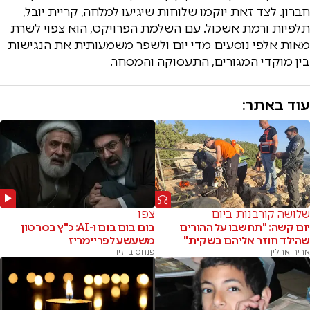
חברון. לצד זאת יוקמו שלוחות שיגיעו למלחה, קריית יובל,
תלפיות ורמת אשכול. עם השלמת הפרויקט, הוא צפוי לשרת
מאות אלפי נוסעים מדי יום ולשפר משמעותית את הנגישות
בין מוקדי המגורים, התעסוקה והמסחר.
עוד באתר:
שלושה קורבנות ביום
צפו
יום קשה: "תחשבו על ההורים
בום בום בום ו-AI: כ"ץ בסרטון
שהילד חוזר אליהם בשקית"
משעשע לפריימריז
אריה ארליך
פנחס בן זיו