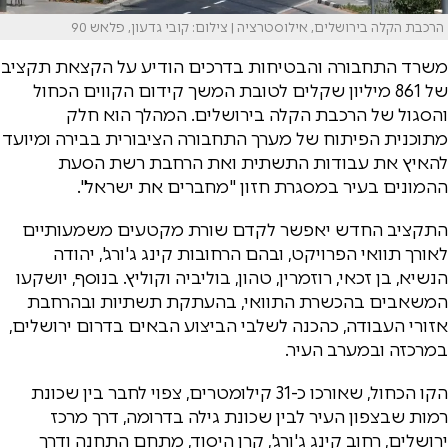
הרכבת הקלה בירושלים, אילוסטרציה | צילום: קובי גדעון, פלאש 90
משרד התחבורה והבטיחות בדרכים הודיע על הקצאת תקציב
של 861 מיליון שקלים לטובת המשך קידום הקווים הכחול
והסגול של הרכבת הקלה בירושלים. המהלך הוא חלק
מתוכנית הפיתוח של מערך התחבורה הציבורית בבירה ומיועד
להאיץ את עבודות התשתית ואת הרחבת רשת הסעת
ההמונים בעיר במסגרת חזון "מחברים את ישראל".
התקציב החדש יאפשר לקדם שורת מקטעים משמעותיים
לאורך תוואי הפרויקט, ובהם הרחובות קינג ג'ורג', יהודה
הנשיא, בן זכאי, רוזמרין, טהון, בוליביה וקוליץ. בנוסף, יושקעו
המשאבים בהכשרת התוואי, בהעתקת תשתיות ובהרחבת
אזורי העבודה, כהכנה לשלבי הביצוע הבאים בדרום ירושלים,
במרכזה ובמערב העיר.
הקו הכחול, שאורכו כ-31 קילומטרים, צפוי לחבר בין שכונת
רמות שבצפון העיר לבין שכונת גילה בדרומה, דרך מרכז
ירושלים, רחוב קינג ג'ורג', קרן היסוד, מתחם התחנה ודרך