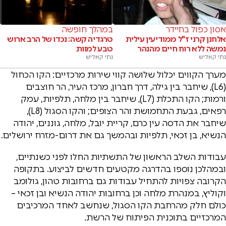
אסון כפול בחיידר
במהלך חופשה
אלחנן קרני ז"ל ממודיעין עילית
טרגדיה קשה: נכדו של הרב ארוש
נמשה ללא רוח חיים מהנהר
טבע למוות
נתי קאליש
נתי קאליש
מערך הקווים יכלול שלושה קווי שירות מרכזיים: הקו הכחול
(L6), שיחבר בין גילה, דרך חברון, מרכז העיר, הר חוצבים
ורמות; הקו התכלת (L7), שיחבר בין מלחה, תלפיות, עמק
רפאים, גבעת התחמושת והר הצופים; והקו הסגול (L8),
שיחבר את הדסה עין כרם, קריית יובל, מלחה, גוננים, יהודה
הנשיא, בן זכאי, תלפיות ובהמשך גם את דרום-מזרח ירושלים.
עבודות השלב הראשון של התשתיות החלו לפני כשנתיים,
ובמהלכן נוספו בהדרגה מקטעים חדשים לביצוע. בתקופה
הקרובה צפויות להתחיל עבודות גם ברחובות טהון, גולומב
וקוליץ, במנהרת מלחה וכן ברחובות יהודה הנשיא ובן זכאי –
כולם חלק מהרחבת הקו הסגול, שנחשב לאחד המרכיבים
המרכזיים בתוכנית הפיתוח של הרשת.