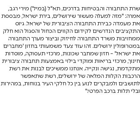
שרת התחבורה והבטיחות בדרכים, תא"ל (במיל') מירי רגב,
אמרה: "מזה למעלה מעשור שירושלים, בירת ישראל, מבססת
את מעמדה כבירת התחבורה הציבורית של ישראל. גיוס
התקציבים הנדרשים לקידום הקווים הכחול והסגול הוא חלק
ממחויבות משרד התחבורה לחיזוק וביצור מערך התחבורה
במטרופולין ירושלים. זהו עוד צעד משמעותי בחזון 'מחברים
את ישראל' – חזון שמחבר שכונות, מרכזי תעסוקה, מוסדות
חינוך, מרכזי בריאות ומוקדי בילוי באמצעות תחבורה ציבורית
מתקדמת, נגישה ונקייה. אנחנו ממשיכים לבנות את רשת
הרכבות הקלות המלאה של ירושלים, רשת שתאפשר
לתושבים ולמבקרים לנוע בין כל חלקי העיר בנוחות, במהירות
ובלי תלות ברכב הפרטי."