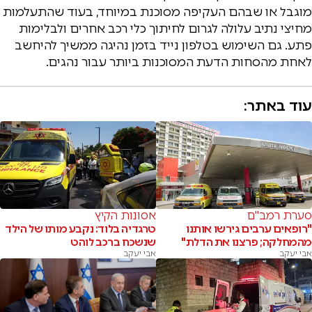
מוגבל או שבהם העקיפה מסוכנת במיוחד, בעוד שהתעלמות
מחיצי נתיב עלולה לגרום לחיתוך כלי רכב אחרים ולבלימות
פתע. גם השימוש בטלפון נייד בזמן נהיגה ממשיך להיחשב
לאחת מהסחות הדעת המסוכנות ביותר עבור נהגים.
עוד באתר:
סערת רמב"ם
אסונות הקיץ
"רופאים ערבים גירשו אותנו
טרגדיה בלוד: נקבע מותו של הילד
מהמחלקה; פרצנו את הדלת"
שנשכח ברכב לוהט
אבי יעקב
אבי יעקב