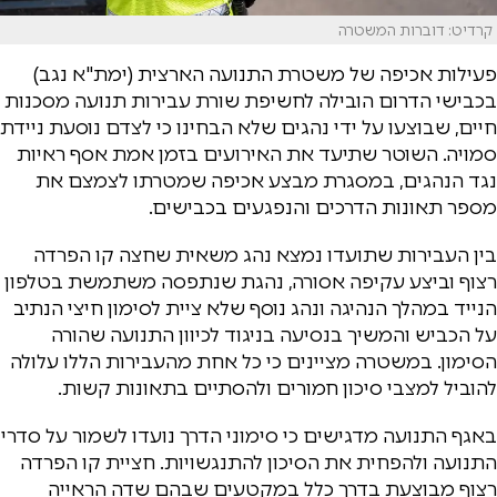
קרדיט: דוברות המשטרה
פעילות אכיפה של משטרת התנועה הארצית (ימת"א נגב)
בכבישי הדרום הובילה לחשיפת שורת עבירות תנועה מסכנות
חיים, שבוצעו על ידי נהגים שלא הבחינו כי לצדם נוסעת ניידת
סמויה. השוטר שתיעד את האירועים בזמן אמת אסף ראיות
נגד הנהגים, במסגרת מבצע אכיפה שמטרתו לצמצם את
מספר תאונות הדרכים והנפגעים בכבישים.
בין העבירות שתועדו נמצא נהג משאית שחצה קו הפרדה
רצוף וביצע עקיפה אסורה, נהגת שנתפסה משתמשת בטלפון
הנייד במהלך הנהיגה ונהג נוסף שלא ציית לסימון חיצי הנתיב
על הכביש והמשיך בנסיעה בניגוד לכיוון התנועה שהורה
הסימון. במשטרה מציינים כי כל אחת מהעבירות הללו עלולה
להוביל למצבי סיכון חמורים ולהסתיים בתאונות קשות.
באגף התנועה מדגישים כי סימוני הדרך נועדו לשמור על סדרי
התנועה ולהפחית את הסיכון להתנגשויות. חציית קו הפרדה
רצוף מבוצעת בדרך כלל במקטעים שבהם שדה הראייה