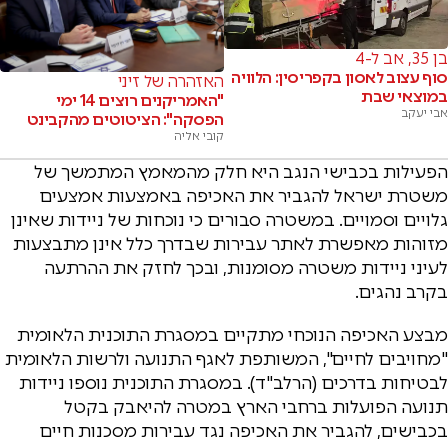
בן 35, אב ל-4
סוף עצוב לאסון בקפריסין: הלוויה
האזהרה של זיני
במוצאי שבת
"האמריקנים רוצים 14 ימי
אבי יעקב
הפסקה": הציטוטים מהקבינט
קובי אליה
הפעילות בכבישי הנגב היא חלק מהמאמץ המתמשך של
משטרת ישראל להגביר את האכיפה באמצעות אמצעים
גלויים וסמויים. במשטרה סבורים כי נוכחות של ניידות שאינן
מזוהות מאפשרת לאתר עבירות שבדרך כלל אינן מתבצעות
לעיני ניידות משטרה מסומנות, ובכך לחזק את ההרתעה
בקרב נהגים.
מבצע האכיפה הנוכחי מתקיים במסגרת התוכנית הלאומית
"מחויבים לחיים", המשותפת לאגף התנועה ולרשות הלאומית
לבטיחות בדרכים (הרלב"ד). במסגרת התוכנית נוספו ניידות
תנועה הפועלות ברחבי הארץ במטרה להיאבק בקטל
בכבישים, להגביר את האכיפה נגד עבירות מסכנות חיים