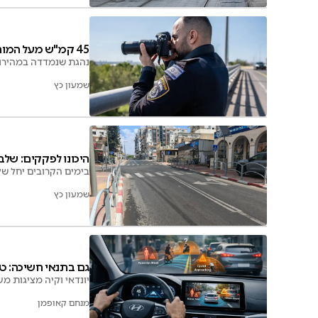
45 קמ"ש מעל המותר: "מיהרתי לפני שיהיו אזעקות"
נהגת שנמדדה במהירות 
שמעון כץ
היכונו לפקקים: שלב 
בימים הקרובים יחל של
שמעון כץ
גם בתנאי חשיכה: טכ
יונדאי וקיה מציגות מ
מנחם קאופמן