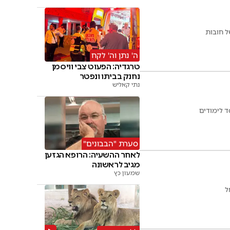
ל חובות
ה' נתן וה' לקח
טרגדיה: הפעוט צבי וויסמן
נחנק בביתו ונפטר
נתי קאליש
 לימודים
סערת "הבבונים"
לאחר ההשעיה: הרופא הגזען
מגיב לראשונה
שמעון כץ
ל