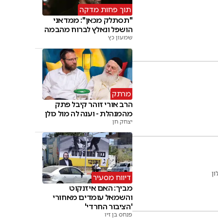
תוך פחות מדקה
"תסתלק מכאן": ממדאני
הושפל ונאלץ לברוח מהבמה
שמעון כץ
מרתק
הרב אורי זוהר קיבל פתק
מהמנהלת - וענה לה מול כולן
יצחק חן
ון
דיווח מסעיר
מביך: האם איזנקוט
והשמאל עומדים מאחורי
'הציבור החרדי'
פנחס בן זיו