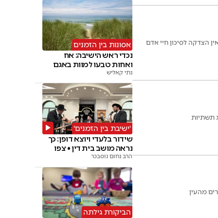
ן הצדקה לסיכון חיי אדם
אסונות בין הזמנים
נכדי ראש הישיבה: אח
ואחות טבעו למוות באגם
נתי קאליש
ג תשתיות
'ישיבת בין הזמנים'
שידור בלעדי ויוצא דופן: כך
נראה מושב בית דין • צפו
הרב נחום נוסבכר
ים מהעין
הביקורת גילתה