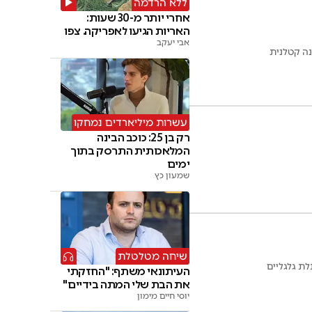
ללא הרדמה
אחרי יותר מ-30 שעות:
האריות הגיעו לאפריקה. צפו
אבי יעקב
נה קטלנית
עשרות מיליארדים נמחקו
רק בן 25: כוכב הבינה
המלאכותית התרסק בתוך
ימים
שמעון כץ
שיחה מטלטלת
לת גלגליים
העיתונאי משתף: "החזקתי
את הבת שלי המתה בידיים"
יוסי חיים מימון