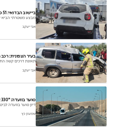
ביישוב הבדואי: 51 כלי רכב הורדו מהכביש
מבצע משטרתי הביא להו
אבי יעקב
בעיר הצפונית: רכב
תאונת דרכים קשה התר
אבי יעקב
סוער בוועדה: "330 אלף רוצחים מסתובבים בכביש"
דיון סוער בוועדה לבי
שמעון כץ