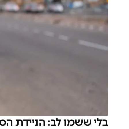
בלי ששמו לב: הניידת הס