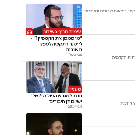
ים, כיסאות שבורים ומערכות
עימות חריף בשידור
"מי מממן את הקמפיין?" -
לייטנר התקשה לספק
תשובות
צבי טסלר
מעניין
חוזר למגרש הפוליטי? אלי
ישי בוחן חיבורים
אבי יעקב