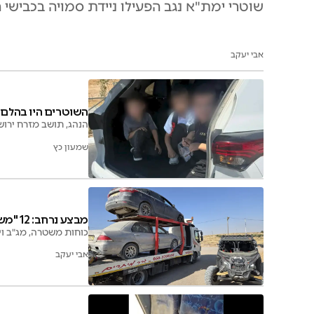
שוטרי ימת"א נגב הפעילו ניידת סמויה בכבישי
אבי יעקב
השוטרים היו בהלם: 7 ילדים דחוסים בתא המטע
הנהג, תושב מזרח ירושלים בן 22, הסיע 11 נוסעים, זומן לדין והילדים הורדו
שמעון כץ
מבצע נרחב: 12 "משטובות" מסוכנות הוחרמו
כוחות משטרה, מג"ב וי
אבי יעקב