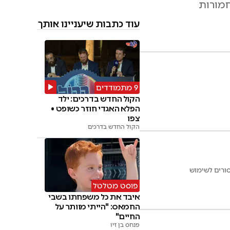
חמורות
עוד כתבות שיעניינו אותך
9 מתמודדים
הקול החדש בדרכים: ילד
הפלא האגדי חוזר כשופט •
צפו
הקול החדש בדרכים
סורים לשימוש
פוסט מטלטל
איבד את כל משפחתו בשבי
החמאס: "הייתי מוותר על
החיים"
פנחס בן זיו