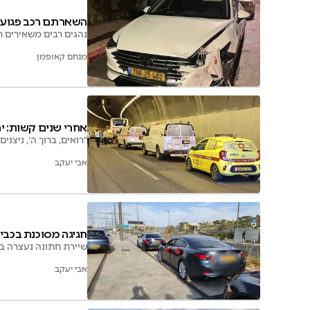
השארתם רכב פגוע ב
נהגים רבים משאירים ר
מנחם קאופמן
אחרי שנים קשות: י
"רואים, ברוך ה׳, ניצני
אבי יעקב
חגיגה מסוכנת בכביש
שיירת חתונה נעצרה בי
אבי יעקב