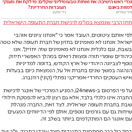
נכדי ראש הישיבה: אח ואחות טבעו
מיליוני שקלים: מי לקח את מענקי
למוות באגם
העובדות החרדיות?
נתי קאליש
גדי פוקס
חתן הרבי שנמצא במו"מ לרכישת חברת התעופה הישראלית
לפי אותם ציטוטים, העובד אמר כי "אנחנו ציונים אוהבי
ישראל. אנחנו לא מאמינים בחזון של חברת תעופה שלא טסה
בשבת, וגם כלכלית אנחנו לא מאמינים שזה יחזיק". אנו
כיהודים שומרי תורה ומצוות רואים במהלך האפשרי חיזוק
נוסף לצביונה היהודי של ארץ הקודש, בדומה למדיניות
הנהוגה במשך שנים בחברת אל על, הנמצאת כיום בבעלות
איש העסקים החרדי-אמריקני נפתלי (קוני) רוזנברג.
על פי הפרסום ב-i24news, המניע המרכזי של אונגר לרכישת
החברה אינו כלכלי בלבד, אלא גם רצון להביא להפסקת חילולי
שבת בחברת תעופה ישראלית. לצד זאת, החברה מנהלת
שיחות גם עם גורמים נוספים, אולם לפי הדיווחים המגעים
עם אונגר הם המתקדמים ביותר בשלב זה.
במקביל כבר מסתמנת התנגדות מצד עובדי החברה. יו"ר ועד