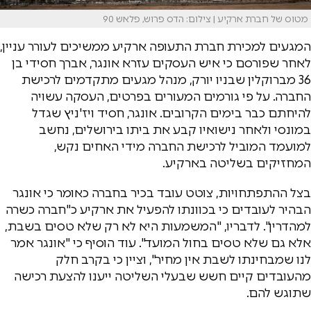
מטוס של חברת ארקיע | צילום: הדס פרוש, פלאש 90
המגעים למכירת חברת התעופה ארקיע ממשיכים לעורר עניין,
לאחר שפורסם כי איש העסקים עזרא אונגר, אברך חסידי בן
36 מברוקלין שבניו יורק, מנהל מגעים מתקדמים לרכישת
החברה. על פי גורמים המעורים בפרטים, העסקה עשויה
להיחתם כבר בימים הקרובים. אונגר, חסיד ויז'ניץ שגדל
במונסי ולאחר נישואיו קבע את ביתו בירושלים, נחשב
למועמד המוביל לרכישת החברה מידי האחים נקש,
המחזיקים בשליטה בארקיע.
בצל ההתפתחויות, צוטט עובד בכיר בחברה כאומר כי אונגר
הבהיר לעובדים כי בכוונתו להפעיל את ארקיע כ"חברה כשרה
למהדרין". לדבריו, "המשמעות היא לא רק שלא טסים בשבת,
אלא גם שלא טסים בחול המועד". עוד הוסיף כי "אונגר אמר
לנו שמבחינתו לשבת אין מחיר", וציין כי בקרב חלק
מהעובדים קיים חשש שבעלי השליטה ייענו להצעת רכישה
שתוגש להם.