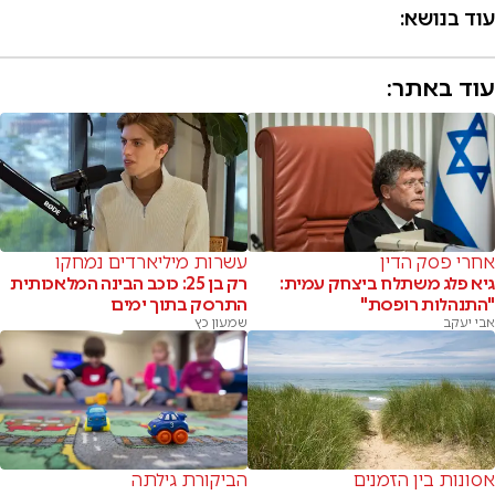
עוד בנושא:
עוד באתר:
אחרי פסק הדין
עשרות מיליארדים נמחקו
גיא פלג משתלח ביצחק עמית:
רק בן 25: כוכב הבינה המלאכותית
"התנהלות רופסת"
התרסק בתוך ימים
אבי יעקב
שמעון כץ
אסונות בין הזמנים
הביקורת גילתה