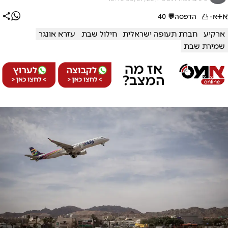
א+
א-
הדפסה
💬
40
ארקיע
חברת תעופה ישראלית
חילול שבת
עזרא אונגר
שמירת שבת