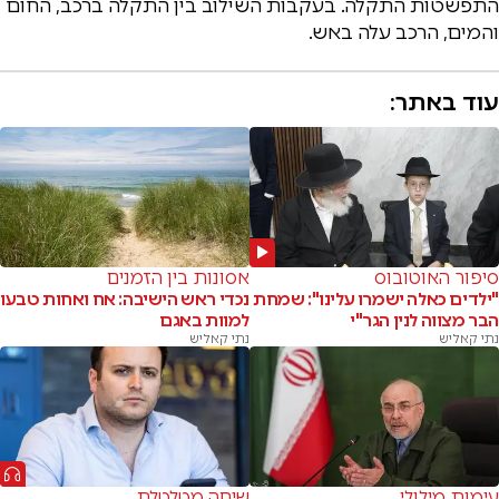
התפשטות התקלה. בעקבות השילוב בין התקלה ברכב, החום
והמים, הרכב עלה באש.
עוד באתר:
סיפור האוטובוס
אסונות בין הזמנים
"ילדים כאלה ישמרו עלינו": שמחת
נכדי ראש הישיבה: אח ואחות טבעו
הבר מצווה לנין הגר"י
למוות באגם
נתי קאליש
נתי קאליש
עימות מילולי
שיחה מטלטלת