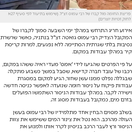
פריצת החומה מול קברו של רבי עמוס זצ"ל. (שימוש בתיעוד לפי סעיף 27א
לחוק זכויות יוצרים)
אירוע חריג התרחש במהלך ימי השבעה סמוך לקברו של
המקובל הצדיק רבי עמוס גואטה זצ"ל בנתניה, כאשר שרשרת
נסיבות בלתי שגרתית הסתיימה ללא נפגעים, למרות קריסת
קיר במהלך עבודות במקום.
על פי הפרטים שהגיעו לידי 'אמס' מעדי ראיה ששהו במקום,
רכבו של עובד חברה קדישא, שסבל במשך כשבוע מתקלה
שבגללה נפלט ממנו עשן שחור, הגיע למקום במסגרת
עבודות פיקוח על ניסור חומה שנועדה לאפשר כניסה חדשה
וישירה לקבר. במהלך עבודות הניסור השתמשו הפועלים
בזרם מים, כמקובל בעבודות מסוג זה.
בשלב מסוים הבחין אחד מתלמידיו של רבי עמוס בעשן
העולה מהרכב. הוא נטל את צינור המים ששימש את צוות
הניסור ורץ לעבר הרכב בניסיון לקרר אותו ולמנוע את