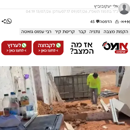
אלי יעקובוביץ
כ"ד בתמוז תשפ"ו, 09/07/26 07:17
עודכן: 13/07/26 04:19
א+
א-
הדפסה
💬
45
הקמת מצבה
נתניה
קבר
קריסת קיר
רבי עמוס גואטה