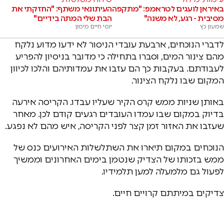
באיראן לועגים לטראמפ: "מתקפה
העיתונאי משתף: "החזקתי את
מסיבית - רגע, לא משנה"
הבת שלי המתה בידיים"
שמעון כץ
יוסי חיים מימון
לדברי הנוכחים, ארבעת עובדי הניסור לא ידעו מדוע נלקח
מהם צינור המים, וסברו בתחילה כי מדובר בניסיון להפריע
לעבודתם. בעקבות כך הם עזבו את עמדותיהם והלכו לכיוון
המקום שבו נלקח הצינור.
באותן שניות ממש קרס הקיר שעליו עבדו. הקריסה אירעה
בדיוק במקום שבו עמדו העובדים רגעים קודם לכן. מאחר
שעזבו את האזור זמן קצר לפני הקריסה, איש מהם לא נפגע.
הנוכחים במקום תיארו את השתלשלות האירועים כנס של
ממש בזכותו של הצדיק שנטמן בימים האחרונים וממשיך
לפעול גם מלמעלה למען תלמידיו.
צדיקים במיתתם קרויים חיים.