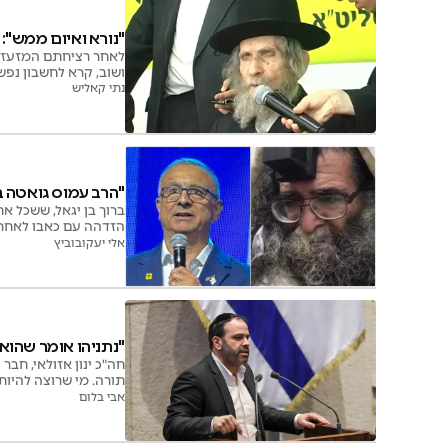
"נורא ואיום ממש":
לאחר רציחתם המזעזעת 
ושוב, קרא לחשבון נפש
נתי קאליש
"הרב עמוס גואטה ב
ברוך בן יגאל, ששכל א
הזדהה עם כאבו לאחר ש
אלי יעקובוביץ
"נתניהו אומר שהוא 
חה"כ ינון אזולאי, חב
תורה. מי שרוצה להיות
אבי בלום