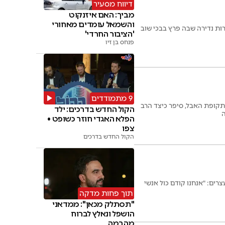
דיווח מסעיר
מביך: האם איזנקוט
והשמאל עומדים מאחורי
ות נדירה שבה פרץ בבכי שוב
'הציבור החרדי'
פנחס בן זיו
9 מתמודדים
בתקופת האבל, סיפר כיצד הרב
הקול החדש בדרכים: ילד
ה
הפלא האגדי חוזר כשופט •
צפו
הקול החדש בדרכים
רים: "אנחנו קודם כול אנשי
תוך פחות מדקה
"תסתלק מכאן": ממדאני
הושפל ונאלץ לברוח
מהבמה