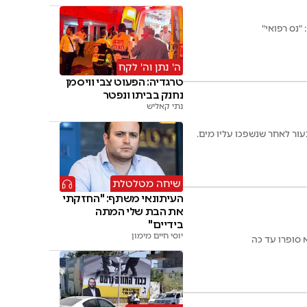
"נס רפואי"
ה' נתן וה' לקח
טרגדיה: הפעוט צבי וויסמן
נחנק בביתו ונפטר
נתי קאליש
ור לאחר שנשפכו עליו מים.
שיחה מטלטלת
העיתונאי משתף: "החזקתי
את הבת שלי המתה
בידיים"
יוסי חיים מימון
 סופרו עד כה