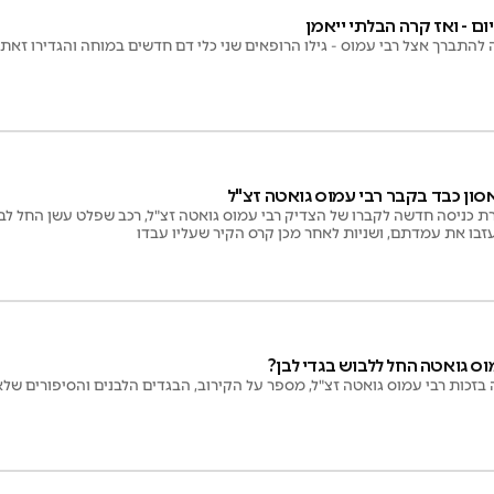
התברך אצל רבי עמוס - גילו הרופאים שני כלי דם חדשים במוחה והגדירו זאת: 
 אסון כבד בקבר רבי עמוס גואטה זצ"ל
 כניסה חדשה לקברו של הצדיק רבי עמוס גואטה זצ"ל, רכב שפלט עשן החל לבע
זבו את עמדתם, ושניות לאחר מכן קרס הקיר שעליו עבדו
ס גואטה החל ללבוש בגדי לבן?
זכות רבי עמוס גואטה זצ"ל, מספר על הקירוב, הבגדים הלבנים והסיפורים שלא