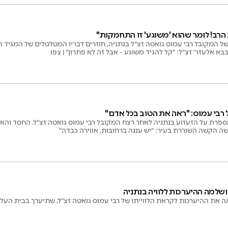
הרב! לומר שהוא 'משוגע' זו התחמקות"
א אלעזר' זצ"ל: "קל להגיד משוגע - אבל זה לא פתרון" | צפו
רבי עמוס: "ראה את הטוב בכל אדם"
פרת על הזעזוע בנתניה לאחר רצח המקובל רבי עמוס גואטה זצ"ל. החסד והאה
ה הקשה השוררת בעיר: "יש עננה ברחובות, אווירה כבדה"
ושלמה ההיערכות ללוויה בנתניה
את ההיערכות לקראת הלווייתו של רבי עמוס גואטה זצ"ל, שתיערך בבית העלמ