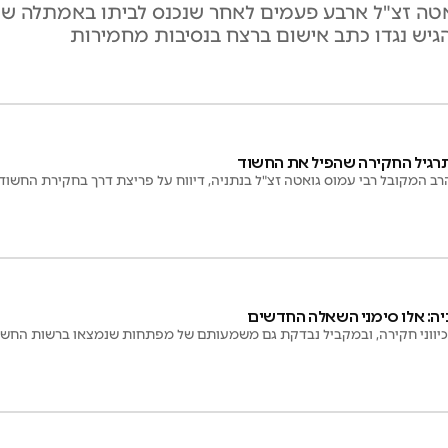
רב עמוס גואטה זצ"ל ארבע פעמים לאחר שנכנס לביתו באמתלה 
הגיש נגדו כתב אישום ברצח בנסיבות מחמירות
תרגיל החקירה שהפיל את החשוד
רב המקובל רבי עמוס גואטה זצ"ל בנתניה, דיווח על פריצת דרך בחקירת החש
יה: אלו סימני השאלה החדשים
יווני חקירה, ובמקביל נבדקת גם משמעותם של מפתחות שנמצאו ברשות החשו