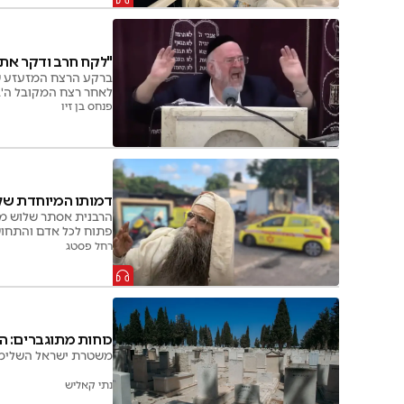
"לקח חרב ודקר את 
לאחר רצח המקובל ה'בב
פנחס בן זיו
דמותו המיוחדת של 
הרבנית אסתר שלוש מס
פתוח לכל אדם והתחוש
רחל פסטג
כוחות מתוגברים: ה
משטרת ישראל השלימה 
נתי קאליש