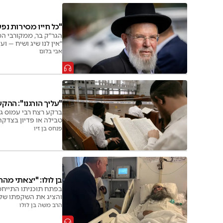
"כל חייו מסירות נ
הגר"ק בר, ממקורבי המק
"אין לנו שיג ושיח — וע
אבי בלום
"עליך הורגנו": ההק
ברקע רצח רבי עמוס גו
טבילה או פדיון בצדק
פנחס בן זיו
בן לולו: "יצאתי מה
בפתח תוכניתו התייחס
והציג את השקפתו שלפ
הרב משה בן לולו