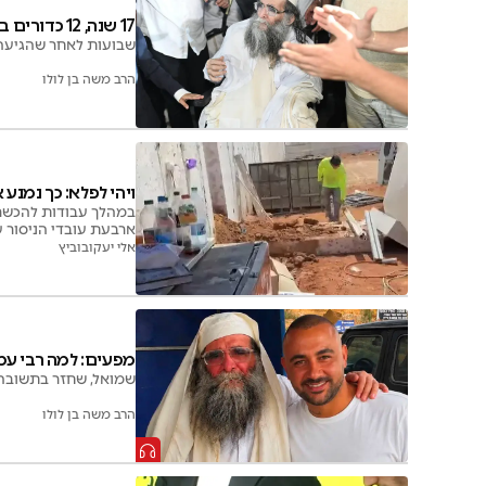
17 שנה, 12 כדורים ביום - ואז קרה הבלתי ייאמן
שבועות לאחר שהגיעה ל
הרב משה בן לולו
ויהי לפלא: כך נמנע
במהלך עבודות להכשרת
ארבעת עובדי הניסור ע
אלי יעקובוביץ
מפעים: למה רבי עמו
שמואל, שחזר בתשובה ב
הרב משה בן לולו