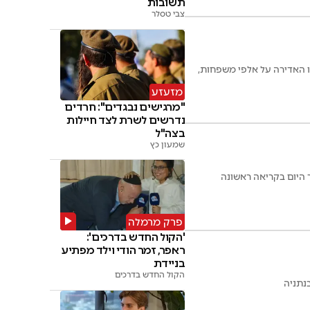
תשובות
צבי טסלר
ו האדירה על אלפי משפחות,
מזעזע
"מרגישים נבגדים": חרדים
נדרשים לשרת לצד חיילות
בצה"ל
שמעון כץ
 היום בקריאה ראשונה
פרק מרמלה
'הקול החדש בדרכים':
ראפר, זמר הודי וילד מפתיע
בניידת
הקול החדש בדרכים
נתניה