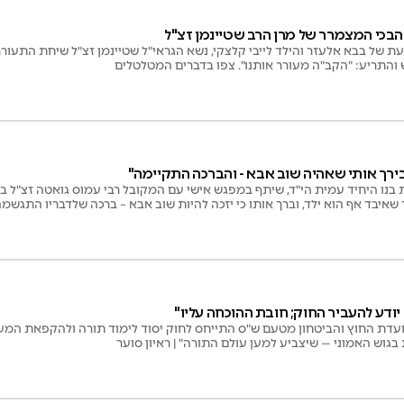
 הבכי המצמרר של מרן הרב שטיינמן זצ"ל
של בבא אלעזר והילד לייבי קלצקי, נשא הגראי"ל שטיינמן זצ"ל שיחת התעורר
 והתריע: "הקב"ה מעורר אותנו". צפו בדברים המטלטלים
ירך אותי שאהיה שוב אבא - והברכה התקיימה"
ת בנו היחיד עמית הי"ד, שיתף במפגש אישי עם המקובל רבי עמוס גואטה זצ"ל 
איבד אף הוא ילד, וברך אותו כי יזכה להיות שוב אבא – ברכה שלדבריו התגשמ
יודע להעביר החוק; חובת ההוכחה עליו"
ר ועדת החוץ והביטחון מטעם ש"ס התייחס לחוק יסוד לימוד תורה ולהקפאת המעצ
 בגוש האמוני — שיצביע למען עולם התורה" | ראיון סוער