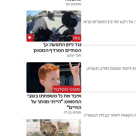
שמעון כץ
. על רקע ימי בין המצרים קרא:
צפו
נגד כיוון התנועה: כך
הסתיים המרדף המסוכן
אבי יעקב
 לימוד מסכת חולין, תענית,
פוסט מטלטל
איבד את כל משפחתו בשבי
החמאס: "הייתי מוותר על
החיים"
פנחס בן זיו
יו הקשות לאחר קבלת הבשורה