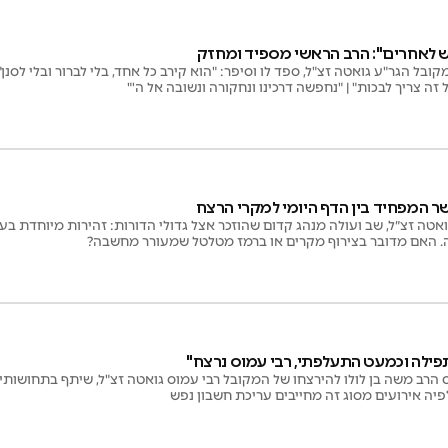
פש לאחרים": הרב הראשי מספיד ומחזק
ובל הגר"ע גואטה זצ"ל, ספד לו וסיפר: "הוא קירב כל אחד, בלי לברור ובלי לסנן"
ל זה צריך לבכות" | "נחפשה דרכינו ונחקורה ונשובה אל ה'"
שר המפחיד בין הדף היומי למקרי הרצח
אטה זצ״ל, שב ועולה מנהג קדום שהוזכר אצל גדולי הדורות: זהירות מיוחדת בעת
ה. האם מדובר בצירוף מקרים או ברמז מטלטל שמעורר מחשבה?
תפילה וכמעט התעלפתי, רבי עמוס נרצח"
 הרב משה בן לולו להירצחו של המקובל רבי עמוס גואטה זצ"ל, שיתף בתחושות
יה אירועים מסוג זה מחייבים עריכת חשבון נפש