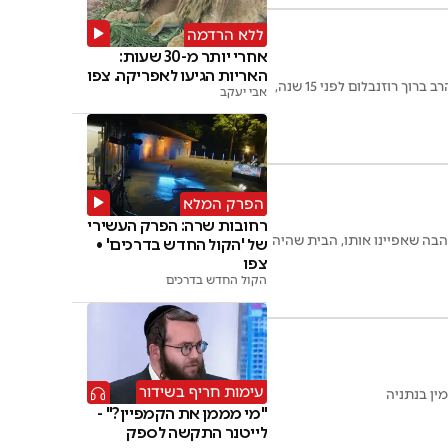
ללא הרדמה
אחרי יותר מ-30 שעות:
האריות הגיעו לאפריקה. צפו
ברקע הרצח המזעזע של המקובל רבי עמוס גואטה זצ"ל בנתניה, חוזרים דבריו המטלטלים של המגיד הרב ברוך רוזנבלום לפני 15 שנה,
אבי יעקב
הפרק המלא
רחובות שרה: הפרק העשירי
בה שאפיינו אותו, הבית שהיה
של 'הקול החדש בדרכים' •
צפו
הקול החדש בדרכים
עימות חריף בשידור
ין בנתניה
"מי מממן את הקמפיין?" -
לייטנר התקשה לספק