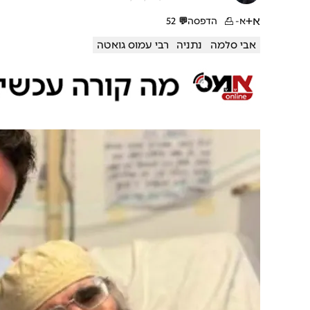
א+
א-
הדפסה
💬
52
אבי סלמה
נתניה
רבי עמוס גואטה