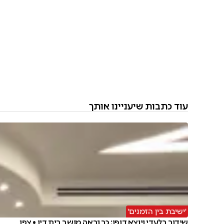
עוד כתבות שיעניינו אותך
'ישיבת בין הזמנים'
שידור בלעדי ויוצא דופן: כך נראה מושב בית דין • צפו