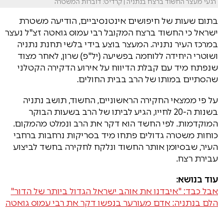
רגעי מעצר החשוד ברצח בנתניה | קרדיט: דוברות המשטרה
בתום שעות של חיפושים אינטנסיביים, הודיעה משטרת
ישראל כי החשוד ברצח המקובל רבי עמוס גואטה זצ"ל נעצר
במרכז העיר נתניה. המעצר בוצע בידי בלשי תחנת נתניה
ושוטרי היחידה ללוחמה בפשיעה (יל"פ) שרון, לאחר מצוד
שנפתח מיד עם קבלת הדיווח על אירוע הדקירה הקטלני
שהסתיים במותו של הרב בבית החולים.
על פי ממצאי החקירה הראשוניים, החשוד, תושב נתניה
בשנות ה-20 לחייו, הגיע לביתו של הרב בשעות הבוקר
המוקדמות. לפי החשד הוא דקר את הרב ונמלט מהמקום.
כוחות משטרה גדולים פתחו מיד בסריקות נרחבות ברחבי
העיר, שבסיומן אותר החשוד ונלקח לחקירה בחשד לביצוע
עבירת רצח.
עוד בנושא:
אבל כבד: "איבדנו את אוהב ישראל הגדול ביותר של הדור"
הלם בנתניה: אדם מעורער בנפשו דקר את רבי עמוס גואטה