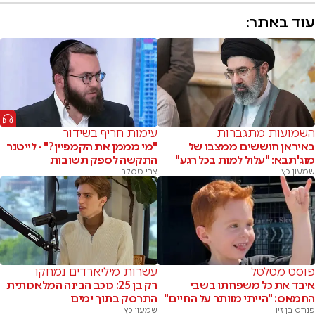
עוד באתר:
השמועות מתגברות
עימות חריף בשידור
באיראן חוששים ממצבו של
"מי מממן את הקמפיין?" - לייטנר
מוג'תבא: "עלול למות בכל רגע"
התקשה לספק תשובות
שמעון כץ
צבי טסלר
פוסט מטלטל
עשרות מיליארדים נמחקו
איבד את כל משפחתו בשבי
רק בן 25: כוכב הבינה המלאכותית
החמאס: "הייתי מוותר על החיים"
התרסק בתוך ימים
פנחס בן זיו
שמעון כץ