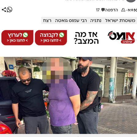
א+
א-
הדפסה
💬
17
משטרת ישראל
נתניה
רבי עמוס גואטה
רצח