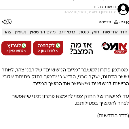
חדשות קול חי
י"ג בחשוון תשע"ב, 10/11/11 07:22
א+
א-
הדפסה
חדר החדשות
חוק
כנסת
כרמי יוגב
מיזם הנישואין
נשואין
צהר
מסתמן פתרון למשבר "מיזם הנישואים" של רבני צהר, לאחר
ששר הדתות, יעקב מרגי, הודיע כי יתמוך בחוק פתיחת אזורי
הרישום לנישואים שיאפשר את המשך המיזם.
עד לאישורו של החוק צפוי להימצא פתרון זמני שיאפשר
לצהר להמשיך בפעילותם.
(חדר החדשות)