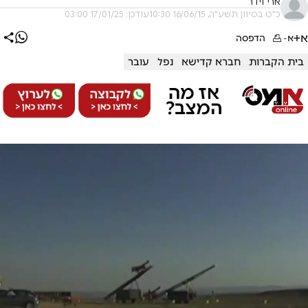
ארי וידר
כ"ט בסיוון תשע"ה, 16/06/15 10:30
עודכן: 17/01/25 03:00
א+
א-
הדפסה
בית הקברות
חברא קדישא
נפל
עובר