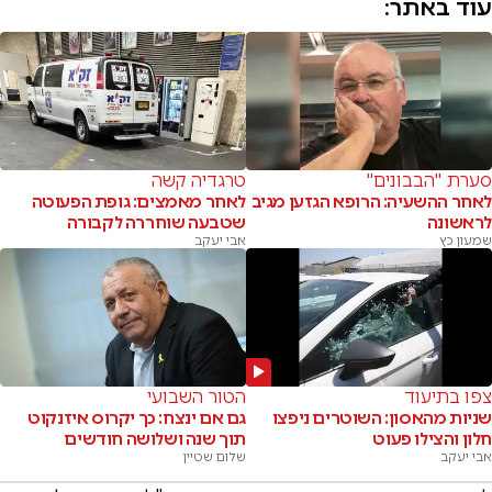
עוד באתר:
סערת "הבבונים"
טרגדיה קשה
לאחר ההשעיה: הרופא הגזען מגיב
לאחר מאמצים: גופת הפעוטה
לראשונה
שטבעה שוחררה לקבורה
שמעון כץ
אבי יעקב
צפו בתיעוד
הטור השבועי
שניות מהאסון: השוטרים ניפצו
גם אם ינצח: כך יקרוס איזנקוט
חלון והצילו פעוט
תוך שנה ושלושה חודשים
אבי יעקב
שלום שטיין