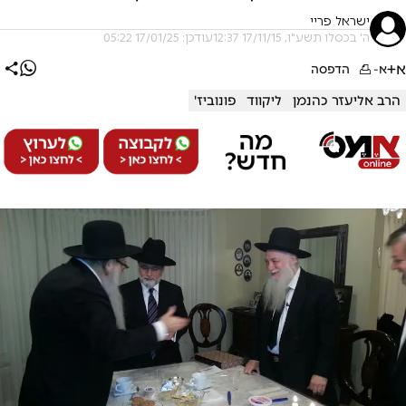
ישראל פריי
ה' בכסלו תשע"ו, 17/11/15 12:37
עודכן: 17/01/25 05:22
א+
א-
הדפסה
הרב אליעזר כהנמן
ליקווד
פונוביז'