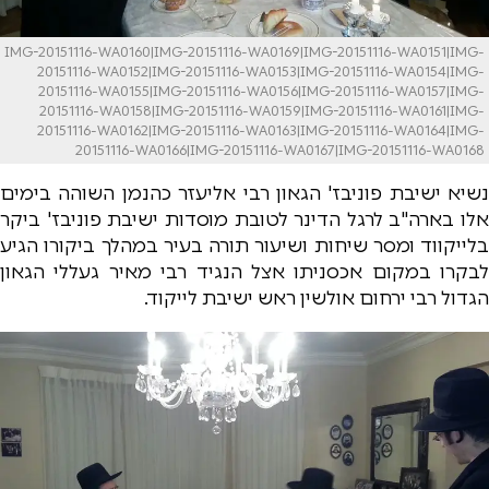
IMG-20151116-WA0160|IMG-20151116-WA0169|IMG-20151116-WA0151|IMG-
20151116-WA0152|IMG-20151116-WA0153|IMG-20151116-WA0154|IMG-
20151116-WA0155|IMG-20151116-WA0156|IMG-20151116-WA0157|IMG-
20151116-WA0158|IMG-20151116-WA0159|IMG-20151116-WA0161|IMG-
20151116-WA0162|IMG-20151116-WA0163|IMG-20151116-WA0164|IMG-
20151116-WA0166|IMG-20151116-WA0167|IMG-20151116-WA0168
נשיא ישיבת פוניבז' הגאון רבי אליעזר כהנמן השוהה בימים
אלו בארה"ב לרגל הדינר לטובת מוסדות ישיבת פוניבז' ביקר
בלייקווד ומסר שיחות ושיעור תורה בעיר במהלך ביקורו הגיע
לבקרו במקום אכסניתו אצל הנגיד רבי מאיר געללי הגאון
הגדול רבי ירחום אולשין ראש ישיבת לייקוד.