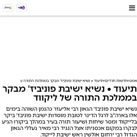
אמס
חדשות חרדים
תיעוד • נשיא ישיבת פוניביז' מבקר בממלכת התורה של ליקווד
תיעוד • נשיא ישיבת פוניביז' מבקר
בממלכת התורה של ליקווד
נשיא ישיבת פוניבז' הגאון רבי אליעזר כהנמן השוהה בימים
אלו בארה"ב לרגל הדינר לטובת מוסדות ישיבת פוניבז' ביקר
בלייקווד ומסר שיחות ושיעור תורה בעיר במהלך ביקורו הגיע
לבקרו במקום אכסניתו אצל הנגיד רבי מאיר געללי הגאון
הגדול רבי ירחום אולשין ראש ישיבת לייקוד.