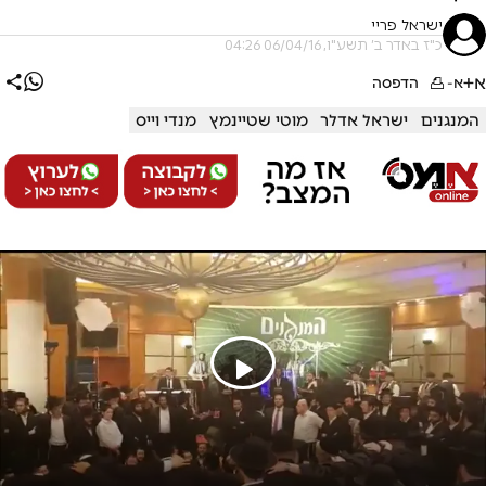
ישראל פריי
כ"ז באדר ב׳ תשע"ו, 06/04/16 04:26
א+
א-
הדפסה
המנגנים
ישראל אדלר
מוטי שטיינמץ
מנדי וייס