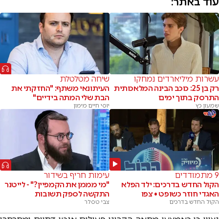
עוד באתר:
עשרות מיליארדים נמחקו
שיחה מטלטלת
רק בן 25: כוכב הבינה המלאכותית
העיתונאי משתף: "החזקתי את
התרסק בתוך ימים
הבת שלי המתה בידיים"
שמעון כץ
יוסי חיים מימון
9 מתמודדים
עימות חריף בשידור
הקול החדש בדרכים: ילד הפלא
"מי מממן את הקמפיין?" - לייטנר
האגדי חוזר כשופט • צפו
התקשה לספק תשובות
הקול החדש בדרכים
צבי טסלר