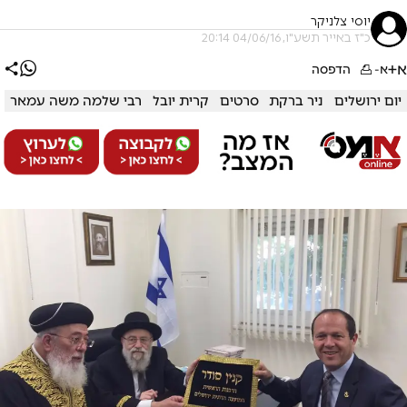
יוסי צלניקר
כ"ז באייר תשע"ו, 04/06/16 20:14
א+
א-
הדפסה
יום ירושלים
ניר ברקת
סרטים
קרית יובל
רבי שלמה משה עמאר