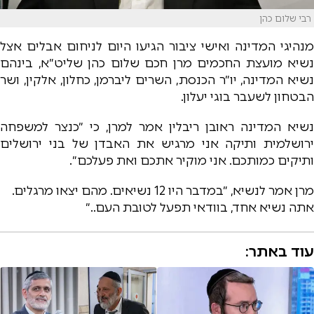
רבי שלום כהן
מנהיגי המדינה ואישי ציבור הגיעו היום לניחום אבלים אצל
נשיא מועצת החכמים מרן חכם שלום כהן שליט״א, בינהם
נשיא המדינה, יו״ר הכנסת, השרים ליברמן, כחלון, אלקין, ושר
הבטחון לשעבר בוגי יעלון.
נשיא המדינה ראובן ריבלין אמר למרן, כי ״כנצר למשפחה
ירושלמית ותיקה אני מרגיש את האבדן של בני ירושלים
ותיקים כמותכם. אני מוקיר אתכם ואת פעלכם״.
מרן אמר לנשיא, ״במדבר היו 12 נשיאים. מהם יצאו מרגלים.
אתה נשיא אחד, בוודאי תפעל לטובת העם..״
עוד באתר: