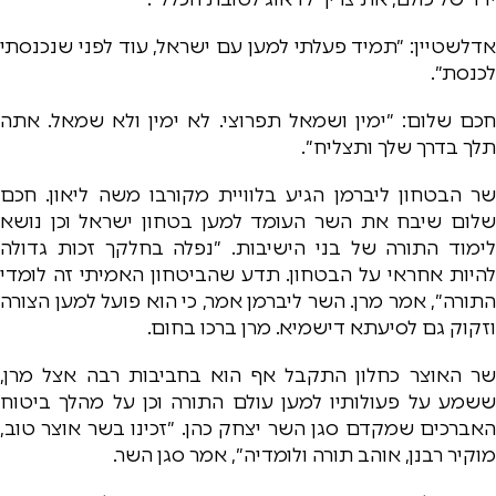
אדלשטיין: ״תמיד פעלתי למען עם ישראל, עוד לפני שנכנסתי
לכנסת״.
חכם שלום: ״ימין ושמאל תפרוצי. לא ימין ולא שמאל. אתה
תלך בדרך שלך ותצליח״.
שר הבטחון ליברמן הגיע בלוויית מקורבו משה ליאון. חכם
שלום שיבח את השר העומד למען בטחון ישראל וכן נושא
לימוד התורה של בני הישיבות. ״נפלה בחלקך זכות גדולה
להיות אחראי על הבטחון. תדע שהביטחון האמיתי זה לומדי
התורה״, אמר מרן. השר ליברמן אמר, כי הוא פועל למען הצורה
וזקוק גם לסיעתא דישמיא. מרן ברכו בחום.
שר האוצר כחלון התקבל אף הוא בחביבות רבה אצל מרן,
ששמע על פעולותיו למען עולם התורה וכן על מהלך ביטוח
האברכים שמקדם סגן השר יצחק כהן. ״זכינו בשר אוצר טוב,
מוקיר רבנן, אוהב תורה ולומדיה״, אמר סגן השר.