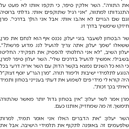
את התורה״. השר אלקין סיפר, כי תקפו אותו לא מעט על
התנגדותו למתווה, ״אני רגיל שתוקפים אותי. גדלתי ברוסיה
וגם שם הגויים לא אהבו אותי. אבל אני הולך בדרכי״. מרן
חיזקו שימשיך בדרך זו.
שר הבטחון לשעבר בוגי יעלון, נכנס אף הוא לנחם את מרן,
ששאלו ״שמך יעלון, אתה צריך להועיל לנו. מדוע פרשת?״.
יעלון השיב, ״לא אני החלטתי להפסיק את תפקידי. החליטו
בשבילי. אמשיך להועיל בדרכים שלי״. השר יעלון סיפר למרן,
כי הוא כל השנים נמצא בקשר הדוק עם השר אריה דרעי בכל
הנוגע לתלמידי ישיבות ולימוד תורה. ״מרן הגר״ע יוסף זצוק״ל
היה קורא לי מידי פים לשמוע את דעתי בענייני בטחון ותמיד
ראיתי בכך זכות״.
מרן אמר לשר יעלון: ״אין בטחון גדול יותר מאשר שהתורה
תימשך. זה מה שמחזיק אותנו כעם.
השר יעלון: ״את הדברים האלו אני אומר תמיד, למרות
שלפעמים זה באופנה לתקוף את תלמידי הישיבה. אבל את