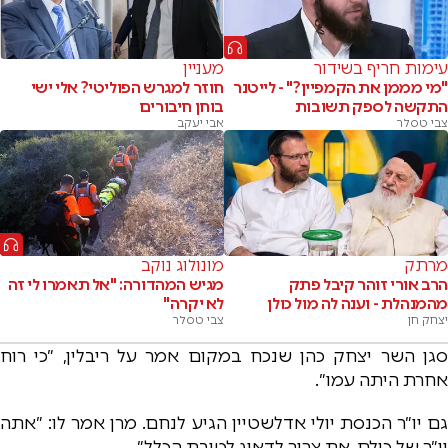
עימות חריף בשידור
מעניין
"מי מממן את הקמפיין?" - לייטנר
חוזר למגרש הפוליטי? אלי ישי
התקשה לספק תשובות
בוחן חיבורים
צבי טסלר
אבי יעקב
מרתק
מונולוג נוקב
הרב אורי זוהר קיבל פתק
מגיש המהדורה: "אל תאמרו לי זה
מהמנהלת - וענה לה מול כולן
לא יקרה"
יצחק חן
צבי טסלר
סגן השר יצחק כהן שנכח במקום אמר על ריבלין, ״כי רוח
אחרת היתה עמו״.
גם יו״ר הכנסת יולי אדלשטיין הגיע לנחם. מרן אמר לו: ״אתה
יו״ר של כולם, את צריך לדאוג לטובת הכלל״.