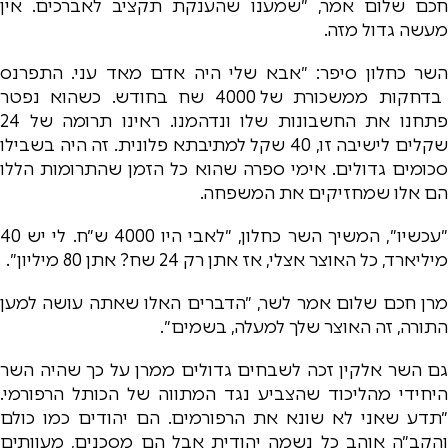
חכם שלום אמר, ״שמענו שהענקת תקציב לאברכים. אין
מעשה גדול מזה.
השר כחלון סיפר: ״אבא שלי היה אדם מאד עני. התפרנס
בדחקות ממשכורת של 4000 שח בחודש. כשהוא נפטר
פתחנו את החשבונות שלו ונדהמנו. ראינו תרומה של 24
שקלים לישיבה זו, 40 שקל למתיבתא פלונית. זה היה בשבילו
סכומים גדולים. אימי ספרה שהוא כל הזמן שהתרומות הללו
הם אלו שמחזיקים את המשפחה.
״עכשיו״, המשיך השר כחלון, ״לאבי היו 4000 ש״ח. לי יש 40
מיליארד, כל האוצר אצלי, אז אתן רק 24 שח? אתן 80 מיליון״.
מרן חכם שלום אמר לשר, ״הדברים האלו שאתה עושה למען
התורה, זה האוצר שלך למעלה, בשמים״.
גם השר אלקין זכה לשבחים גדולים ממרן על כך שהיה השר
היחידי מהליכוד שהצביע נגד המתווה של הכותל הרפורמי.
״תדע שאני לא שונא את הרפורמים. הם יהודים כמו כולם
והקב״ה אוהב כל נשמה יהודית אבל הם מסכנים, מעוותים