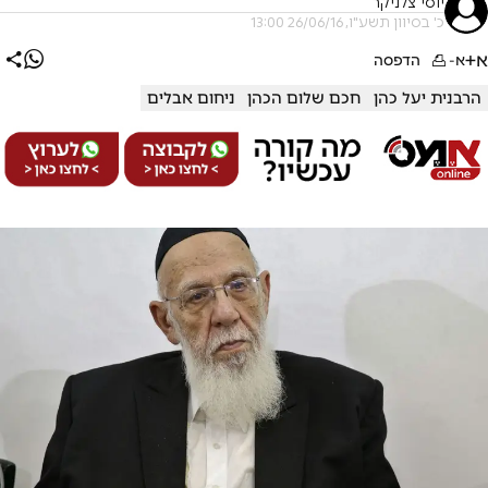
יוסי צלניקר
כ' בסיוון תשע"ו, 26/06/16 13:00
א+
א-
הדפסה
הרבנית יעל כהן
חכם שלום הכהן
ניחום אבלים