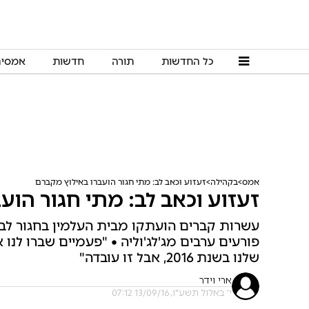
כל החדשות
תורה
חדשות
אמסי
אמס
בקהילה
זעזוע וכאב לב: מתי חגור הועברו באילוץ מקברם
זעזוע וכאב לב: מתי חגור הוע
עשרות קברים הועתקו מבית העלמין בחגור לב
פורעים ערבים מג'לג'וליה • "פעמיים שברו לנו
שלנו בשנת 2016, אבל זו עובדה"
ארי וידר
י' באלול תשע"ו, 13/09/16 07:12