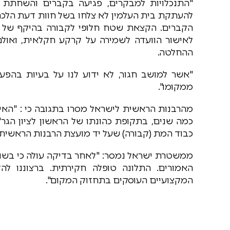
"התנכלויות למבקרים, פגיעה בקברים והשחתת צי
להעתקת בית העלמין לא צלחו בשל חוות דעת הל
הקברים. הקצאת שטח חלופי לקבורה בהיקף של כ
לאישור הוועדה לשמירה על קרקע חקלאית, ואו
ההחלטה.
"אשר למושב חגור, לא ידוע לנו על בעיות בהפע
ממקומו".
מהרבנות הראשית לישראל מסרו בתגובה כי : "האיש
כמה שנים, בתקופת כהונתו של הראשון לציון הגר"
כבוד המת (קבורה) שעל יד מועצת הרבנות הראשית 
ממשטרת ישראל נמסר: "לאחר בדיקה עולה כי בשנה
האמורים. התלונה טופלה חקירתית. ברצוננו ל
המקצועיים העוסקים בתחזוק המקום".