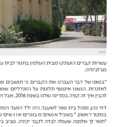
חגור
עשרות קברים הועתקו מבית העלמין בחגור לבית ע
מג'לג'וליה.
"בסופו של דבר העברנו את הקברים כי תושבים פחד
לאזכרות. הגשנו אינסוף תלונות על הוונדליזם ש
להבין איך זה קורה במדינה שלנו בשנת 2016, אבל זו עובדה", כך סיפר אחד התושבים למקור ראשון.
דוד כהן, מנהל בית ספר לשעבר, היה יו"ר הוועד המ
במקור ראשון. "בשביל אנשים מבוגרים או נשים ש
"תאר לך אלמנה שעולה לבדה לקבר יקירה. סביב בית