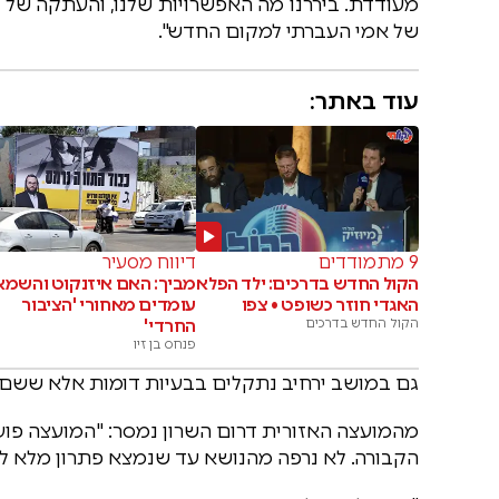
מעודדת. ביררנו מה האפשרויות שלנו, והעתקה של 
של אמי העברתי למקום החדש".
עוד באתר:
9 מתמודדים
דיווח מסעיר
הקול החדש בדרכים: ילד הפלא
מביך: האם איזנקוט והשמא
האגדי חוזר כשופט • צפו
עומדים מאחורי 'הציבור
הקול החדש בדרכים
החרדי'
פנחס בן זיו
גם במושב ירחיב נתקלים בבעיות דומות אלא ששם
מהמועצה האזורית דרום השרון נמסר: "המועצה פועל
הקבורה. לא נרפה מהנושא עד שנמצא פתרון מלא לב