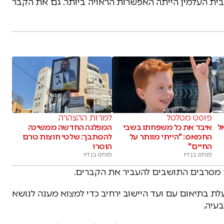
בית העלמין הייתה האפשרות הראויה ביותר. גם את הקבר
פוסט מטלטל
למרות ההצהרה
ל
איבד את כל משפחתו בשבי
המפלגה החדשה ממשיכה
החמאס: "הייתי מוותר על
להסתבך: שלטי חוצות טרם
החיים"
הוסרו
פנחס בן זיו
פנחס בן זיו
 מסרבים התושבים להעביר את הקברים.
ת בתיאום עם ועד היישוב ירחיב כדי למצוא מענה לנושא
עיה.