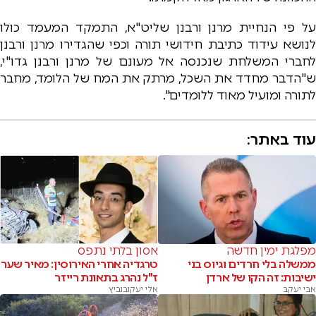
על פי הנחיית מרנן ורבנן שליט"א, התמקד המעמד כולו
לנושא עידוד כתיבת חידושי תורה וכפי שהגדירו מרנן ורבנן
לחברי המשלחת שנכנסה אל מעונם של מרנן ורבנן גדו"י,
ש"הדבר מחדד את השכל, מרתק את המח של הלומד, מחבר
לתורה ומועיל מאוד ללומדים".
עוד באתר:
מפלגת ימין חדשה
אסון בלתי נתפס
ממשלה בלי חרדים וגיוס בני
טרגדיה אחרי האירוסין: מאיר שער
ישיבות: זה הקו של ארדן
ז"ל נהרג בתאונת רייזר
אבי יעקב
אלי יעקובוביץ