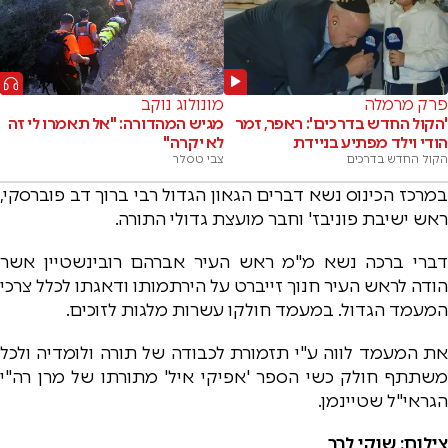
פרק מרמלה
מונולוג נוקב
'הקול החדש בדרכים': ראפר, זמר
מגיש המהדורה: "אל תאמרו לי זה
הודי וילד מפתיע בניידת
לא יקרה"
הקול החדש בדרכים
צבי טסלר
במרכז הכינוס נשא דברים הגאון הגדול רבי ברוך דב פוברסקי,
ראש ישיבת פוניבז' וחבר מועצת גדולי התורה.
דברי ברכה נשא מ"מ ראש העיר אברהם רובינשטיין אשר
הודה לראש העיר חנוך זייברט על הירתמותו ודאגתו לכלל צרכי
המעמד הגדול. במעמד חולקו עשרות מלגות לזוכים.
את המעמד לווה ע"י תזמורת לכבודה של תורה ולומדיה ולכל
משתתף חולק כשי הספר 'אפיקי איל' מתורתו של מרן רה"י
הגראי"ל שטיינמן.
צילום: שוקי לרר