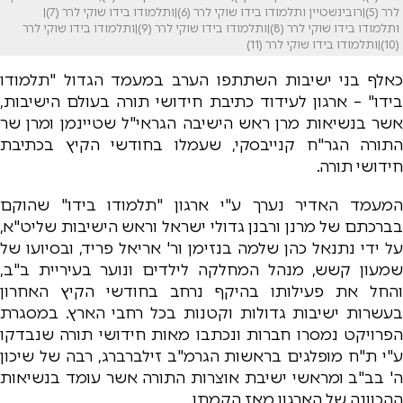
לרר (5)|רובינשטיין ותלמודו בידו שוקי לרר (6)|ותלמודו בידו שוקי לרר (7)|
ותלמודו בידו שוקי לרר (8)|ותלמודו בידו שוקי לרר (9)|ותלמודו בידו שוקי לרר
(10)|ותלמודו בידו שוקי לרר (11)
כאלף בני ישיבות השתתפו הערב במעמד הגדול "תלמודו
בידו" – ארגון לעידוד כתיבת חידושי תורה בעולם הישיבות,
אשר בנשיאות מרן ראש הישיבה הגראי"ל שטיינמן ומרן שר
התורה הגר"ח קנייבסקי, שעמלו בחודשי הקיץ בכתיבת
חידושי תורה.
המעמד האדיר נערך ע"י ארגון "תלמודו בידו" שהוקם
בברכתם של מרנן ורבנן גדולי ישראל וראש הישיבות שליט"א,
על ידי נתנאל כהן שלמה בנזימן ור' אריאל פריד, ובסיועו של
שמעון קשש, מנהל המחלקה לילדים ונוער בעיריית ב"ב,
והחל את פעילותו בהיקף נרחב בחודשי הקיץ האחרון
בעשרות ישיבות גדולות וקטנות בכל רחבי הארץ. במסגרת
הפרויקט נמסרו חברות ונכתבו מאות חידושי תורה שנבדקו
ע"י ת"ח מופלגים בראשות הגרמ"ב זילברברג, רבה של שיכון
ה' בב"ב ומראשי ישיבת אוצרות התורה אשר עומד בנשיאות
ההכוונה של הארגון מאז הקמתו.