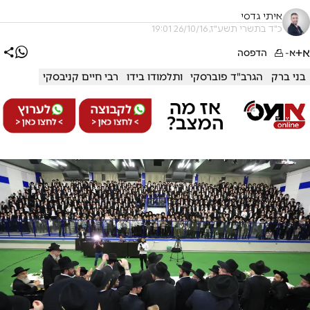
איתי גדסי
כ"ד בתשרי תשע"ז, 26/10/16 19:01
א+
א-
הדפסה
בני ברק
הגרב"ד פוברסקי
ותלמודו בידו
רבי חיים קניבסקי