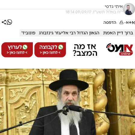
איתי גדסי
י"ח באלול תשע"ז, 09/09/17 18:14
א+
א-
הדפסה
ברוך דיין האמת
הגאון הגדול רבי אליעזר גינזבורג
פונוביז'