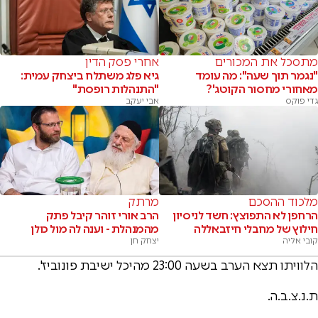
מתסכל את המכורים
אחרי פסק הדין
"נגמר תוך שעה": מה עומד
גיא פלג משתלח ביצחק עמית:
מאחורי מחסור הקוטג'?
"התנהלות רופסת"
גדי פוקס
אבי יעקב
מלכוד ההסכם
מרתק
הרחפן לא התפוצץ: חשד לניסיון
הרב אורי זוהר קיבל פתק
חילוץ של מחבלי חיזבאללה
מהמנהלת - וענה לה מול כולן
קובי אליה
יצחק חן
הלוויתו תצא הערב בשעה 23:00 מהיכל ישיבת פונוביז'.
ת.נ.צ.ב.ה.