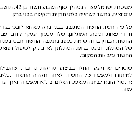
משטרת ישראל עצרה במהלך סוף השבוע חשוד בן 42, תושב
עיסוואיה, בחשד לשהייה בלתי חוקית ותקיפה בבני ברק.
על פי החשד, החשוד הסתובב בבני ברק כשהוא לובש בגדי
חרדי פאות וכיפה. המתלונן, שלו סכסוך עסקי קודם עם
החשוד, הבחין בו ודרש את כספו. בתגובה, החשוד חבט בפניו
של המתלונן ובעט בגופו. המתלונן לא נזקק לטיפול רפואי.
החשוד עזב את המקום.
שוטרים שהוזעקו החלו בביצוע סריקות נרחבות שהובילו
לאיתורו ולמעצרו של החשוד. לאחר חקירה החשוד נכלא.
אתמול הובא לבית המשפט השלום בת"א ומעצרו הוארך עד
מחר.