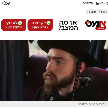
א+
א-
הדפסה
חרדי
שב''ח
מחבל חמאס מחופש