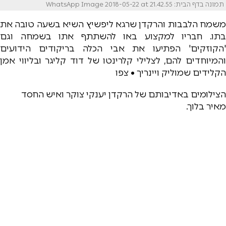
תמונה בדף הבית: WhatsApp Image 2018-05-22 at 21.42.55
משמח הלבבות והרקדן שרגא ליפשיץ השיא בשעה טובה את
בתו. חבריו למקצוע באו להשתתף אתו בשמחה וגם
'הקוזקים' הפתיעו את אבי הכלה בריקודים הידועים
והמיוחדים להם, לצלילי קלרינטו של דוד קליגר ובליווי אמן
הקלידים שמוליק ויינריך • צפו
הצילומים באדיבותם של הרקדן יענקי צוקר ואיש החסד
מאיר בלוך.