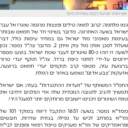
אש לאחר פגיעת רקטה בשדרות היום
כמו מלחמה: קרוב למאה טילים ופצצות מרגמה שוגרו אל עבר
ישראל בשעה האחרונה. מדובר בשינוי חד של חמאס שבוחר
בעימות מאסיבי מול ישראל גם במחיר עימות כולל, דבר
שעלול לסכן אותו מול צוק איתן 2. מדובר צה"ל נמסר: נכון
לשעה זו זוהו כ-80 שיגורים לעבר שטח ישראל. בוצעו מספר
יירוטים על-ידי לוחמי כיפת ברזל. צה"ל תוקף יעדי טרור
ברצועת עזה. מטוסי קרב תוקפים יעדי חמאס ברוצעה.
אזעקות 'צבע אדום' נשמעו באזור ים המלח.
החמ"ל המשותף של "וועדות ההתנגדות" בעזה: אם ישראל
תמשיך להגיב לתגובה הנוכחית שלה אזי הפלגים ירחיבו את
טווח השיגורים ויכניסו יישובים מרוחקים יותר למעגל הירי.
ממד"א נמסר: בשעה 16:51 התקבל דיווח במוקד 101 של
מד"א במרחב לכיש על נפילה בגזרת שדרות. חובשים
ופראמדיקים של מד"א מעניקים טיפול רפואי ומפנים לבי"ח