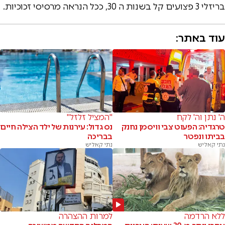
בריזלי 3 פצועים קל בשנות ה 30, ככל הנראה מרסיסי זכוכיות.
עוד באתר:
ה' נתן וה' לקח
"המציל זלזל"
טרגדיה: הפעוט צבי וויסמן נחנק
נס גדול: עירנות של ילד הצילה חיים
בביתו ונפטר
בבריכה
נתי קאליש
נתי קאליש
ללא הרדמה
למרות ההצהרה