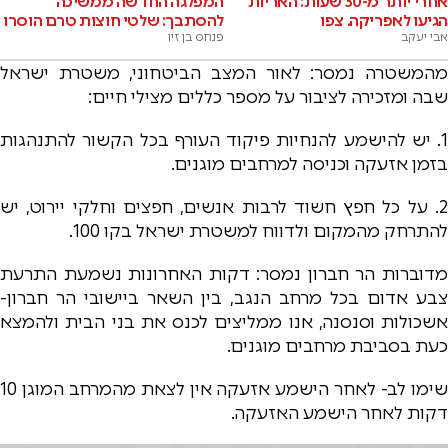
אחרי יותר מ-30 שעות: האריות
המפלגה החדשה ממשיכה
הגיעו לאפריקה. צפו
להסתבך: שלטי חוצות טרם הוסרו
אבי יעקב
פנחס בן זיו
מהמשטרה נמסר: לאור המצב הביטחוני, משטרת ישראל
שבה ומזכירה לציבור על מספר כללים מצילי חיים:
1. יש להישמע להנחיות פיקוד העורף בכל הקשור להתנהגות
בזמן אזעקה וכניסה למרחבים מוגנים.
2. על כל חפץ חשוד לרבות אנשים, חפצים וחלקי יירוט, יש
להתרחק מהמקום ולדווח למשטרת ישראל בקו 100.
מדוברות הר חברון נמסר: דקות האחרונות נשמעת התרעת
צבע אדום בכל מרחב הנגב, בין השאר ביישובי הר חברון-
אשכולות וסנסנה, אנו ממליצים לכנס את בני הבית ולהמצא
כעת בסביבת מרחבים מוגנים.
שימו לב- לאחר הישמע אזעקה אין לצאת מהמרחב המוגן 10
דקות לאחר הישמע האזעקה.