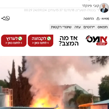
קובי פינקלר
ד' בכסלו תשע"ט, 12/11/18 15:37
עודכן: 24/09/24 00:29
א+
א-
הדפסה
חמאס
יירוטים
עזה
שיגורי רקטות