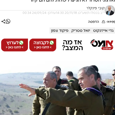
קובי פינקלר
י"ב בכסלו תשע"ט, 20/11/18 14:30
עודכן: 24/09/24 00:34
א+
א-
הדפסה
גדי אייזנקוט
יואל סטריק
פיקוד צפון