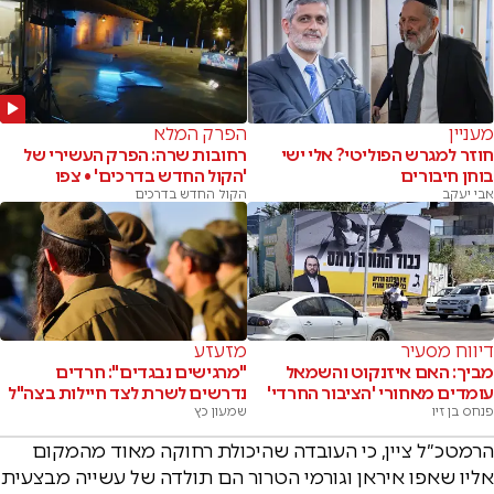
מעניין
הפרק המלא
חוזר למגרש הפוליטי? אלי ישי
רחובות שרה: הפרק העשירי של
בוחן חיבורים
'הקול החדש בדרכים' • צפו
אבי יעקב
הקול החדש בדרכים
דיווח מסעיר
מזעזע
מביך: האם איזנקוט והשמאל
"מרגישים נבגדים": חרדים
עומדים מאחורי 'הציבור החרדי'
נדרשים לשרת לצד חיילות בצה"ל
פנחס בן זיו
שמעון כץ
הרמטכ״ל ציין, כי העובדה שהיכולת רחוקה מאוד מהמקום
אליו שאפו איראן וגורמי הטרור הם תולדה של עשייה מבצעית