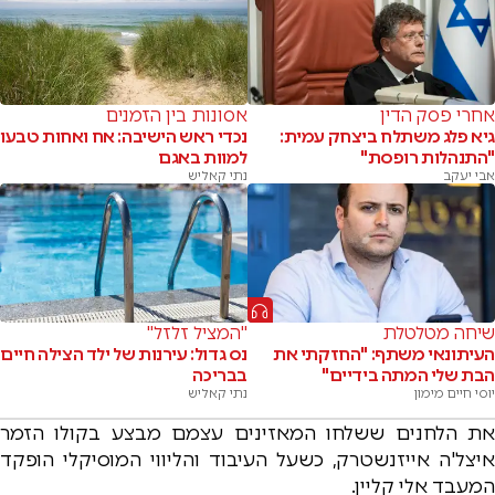
אחרי פסק הדין
אסונות בין הזמנים
גיא פלג משתלח ביצחק עמית:
נכדי ראש הישיבה: אח ואחות טבעו
"התנהלות רופסת"
למוות באגם
אבי יעקב
נתי קאליש
שיחה מטלטלת
"המציל זלזל"
העיתונאי משתף: "החזקתי את
נס גדול: עירנות של ילד הצילה חיים
הבת שלי המתה בידיים"
בבריכה
יוסי חיים מימון
נתי קאליש
את הלחנים ששלחו המאזינים עצמם מבצע בקולו הזמר
איצל'ה אייזנשטרק, כשעל העיבוד והליווי המוסיקלי הופקד
המעבד אלי קליין.