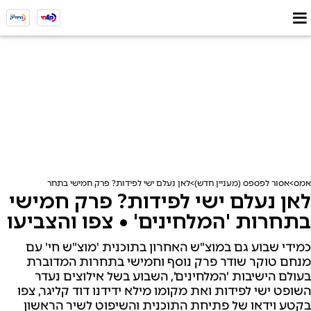
אמס
אסור לפספס (מעניין חדש)
לאן נעלם ישי לפידות? פרק חמישי בתחרות 'המלחינים'
לאן נעלם ישי לפידות? פרק חמישי
בתחרות 'המלחינים' • צפו והצביעו
כמידי שבוע גם במוצ"ש האחרון בתוכנית 'מוצ"ש חי' עם
מנחם טוקר שודר פרק נוסף וחמישי בתחרות המדוברת
בעולם הישיבות 'המלחינים', השבוע בשל אילוצים נעדר
השופט ישי לפידות ואת מקומו מילא ידידנו דוד קליגר, צפו
בקטע וידאו של פתיחת התוכנית והשיפוט לשיר הראשון