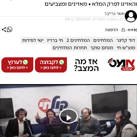
והאזינו לפרק המלא • מאזינים ומצביעים
אשר גרייבר
כ"ב בשבט תשע"ט, 28/01/19 08:12
א+
א-
הדפסה
דוד קליגר
המלחינים
המלחינים 2
חי ברדיו
ישי לפידות
מוצ"ש חי
מנחם טוקר
תחרות המלחינים