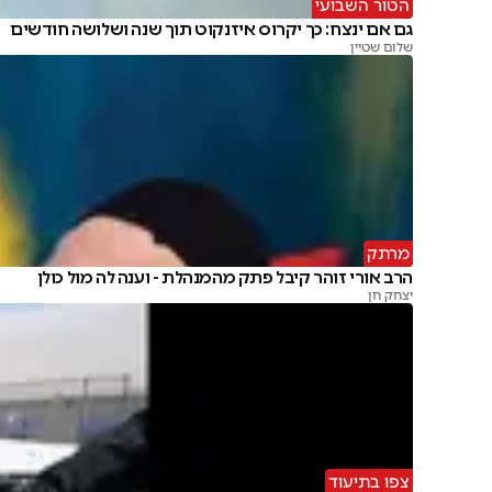
הטור השבועי
גם אם ינצח: כך יקרוס איזנקוט תוך שנה ושלושה חודשים
שלום שטיין
מרתק
הרב אורי זוהר קיבל פתק מהמנהלת - וענה לה מול כולן
יצחק חן
צפו בתיעוד