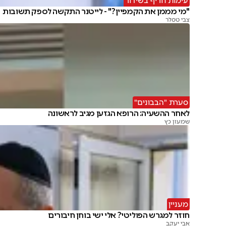
עימות חריף בשידור
"מי מממן את הקמפיין?" - לייטנר התקשה לספק תשובות
צבי טסלר
סערת "הבבונים"
לאחר ההשעיה: הרופא הגזען מגיב לראשונה
שמעון כץ
מעניין
חוזר למגרש הפוליטי? אלי ישי בוחן חיבורים
אבי יעקב