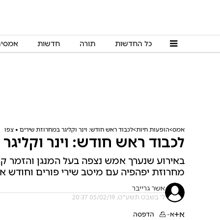
כל החדשות
תורה
חדשות
אמסי
אמס
הופעות חיות
לכבוד ראש חודש: וינר וקליגר במחרוזת שירים • צפו
לכבוד ראש חודש: וינר וקליגר
באירוע שנערך אמש נצפה בעל המנגן והזמר קובי
מחרוזת יפהפיה עם מיטב שירי פורים וחודש א
אשר גרייבר
ל' בשבט תשע"ט, 05/02/19 20:37
א+
א-
הדפסה