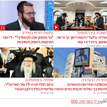
'ישיבת בין הזמנים'
עימות חריף בשידור
שידור בלעדי ויוצא דופן: כך נראה
"מי מממן את הקמפיין?" - לייטנר
מושב בית דין • צפו
התקשה לספק תשובות
הרב נחום נוסבכר
צבי טסלר
למרות ההצהרה
שמחה באמשינוב
המפלגה החדשה ממשיכה
ביום הולדתו ה-79 של האדמו"ר:
להסתבך: שלטי חוצות טרם הוסרו
שלישייה נולדה לבן הצעיר
פנחס בן זיו
נתי קאליש