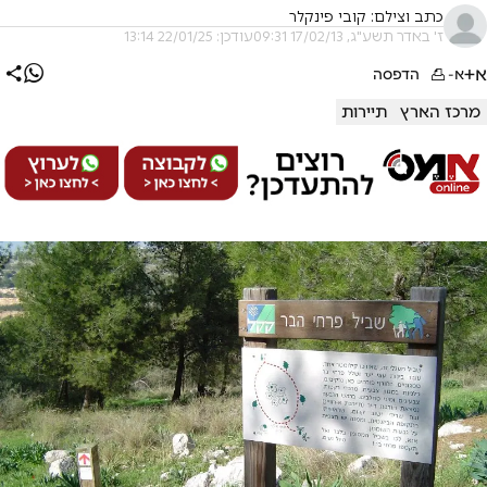
כתב וצילם: קובי פינקלר
ז' באדר תשע"ג, 17/02/13 09:31
עודכן: 22/01/25 13:14
א+
א-
הדפסה
מרכז הארץ
תיירות