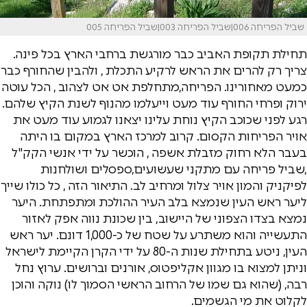
שביל הפריחה 006|שביל הפריחה 003|שביל הפריחה 005
תחילת תקופת האביב כבר מורגשת ברחבי הארץ בכל פינה.
צריך רק להרים את הראש לרקיע התכלת , ולהבין שהחורף כבר
כמעט מאחורינו. הפריחה,מתחלפת אט אט לצהוב , הכל עוטה
ירוק ופרחי החורף עוד מעט וייעלמו מהנוף לשנת הקיץ שלהם.
רגע לפני שכוכב הקיץ נוחת עלינו יצאנו לגמוע עוד מעט את
אויר הפריחות הקסום. קרוב למרכז הארץ במקום בו היתה
בעבר הלא רחוק מזבלת אשפה , הוכשר על ידי אנשי הקק"ל
,שביל פריחה עם מתקני שעשועים,ספסלים ושולחנות
לפיקניק והמון אויר צלול ומרחיב לב. התיאור הזה , כל כולו שייך
ליער ראש העין שנמצא בלב העיר ההולכת ומתפתחת. היער
נמצא בצדו הצפוני של היישוב, בין שכונת נווה אפק לאזור
התעשייה והוא משתרע על שטח של כ-1,000 דונם. יער ראש
העין, ניטע בתחילת שנות ה-80 על ידי הקרן הקיימת לישראל
וניתן למצוא בו מגוון אקליפטוס, אורנים וברושים. ערוץ נחל
רבה, (שהוא גם שמו של הרחוב הראשי הסמוך לו) נוקה והוכן
לקלוט את מי הגשמים.