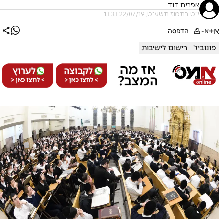
אפרים דוד
י"ט בתמוז תשע"ט, 22/07/19 13:33
א+
א-
הדפסה
פונוביז'
רישום לישיבות