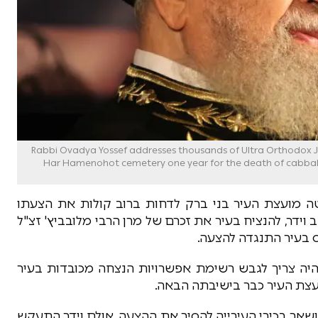
Rabbi Ovadya Yossef addresses thousands of Ultra Orthodox Jews marked on Au
Har Hamenohot cemetery one year for the death of cabbalist
טה מועצת העיר בני ברק לדחות ברוב קולות את הצעתו
וידר, להנציח בעיר את זכרם של מרן הרבי מלובביץ' זצ"ל
"ס בעיר התנגדה להצעה.
נכ"ל העירייה היה צריך לגבש רשימת אפשרויות הנצחה מכובדות בעיר
מועצת העיר כבר בישיבתה הבאה.
ושאר בכירי העירייה להסיר את ההצעה, אולם וידר התעקש