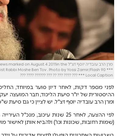
מרן הרב עובדיה יוסף זצ"ל gust 4 2011in the
 Rabbi Moshe Ben Tov . Photo by Yossi Zamir/Flash 90 ***
Local Caption *** ??? ???? ??? ?? ??? ?????? ???? ???
לפני מספר דקות, לאחר דיון סוער במיוחד, החלי
ההיסטורית של יו"ר סיעת הליכוד, חבר המועצה יעקב 
ומרן הרב עובדיה יוסף זצ"ל. יש לציין כי גם סיעת ש
לפי ההצעה, לאחר 25 שנות עיכוב, מ
(שמות רחובות, שכונות וכו') ולהביא אותן לאישור 
בשבועות האחרונים הופעלו לחצים אדירים על וידר 