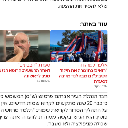
שלא להסיר את ההצעה.
עוד באתר:
אלעד כמרקחה
סערת "הבבונים"
"רואים בחומרה את חילול
לאחר ההשעיה: הרופא הגזע
השבת": בומבה לנד מגיבה
מגיב לראשונה
לסערה
שמעון כץ
אבי יעקב
חבר הנהלת העיר אברהם פרטוש (ש"ס) המשמש כיו"
כי כבר 20 שנה מתקשים לקרוא שמות חדשים. 
על התהליך הסדור לקריאת שמות: "תלמד מראש המ
פוטין, הוא הגיש בקשה מסודרת לוועדה. אתה צריך 
שכולה מניפולציה ולא מעבר".