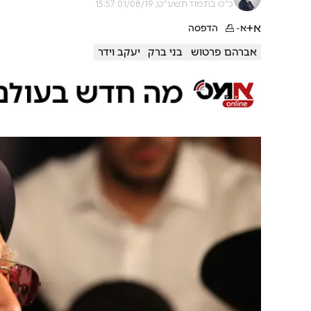
כ"ט בתמוז תשע"ט, 01/08/19 15:57
א+
א-
הדפסה
אברהם פרטוש
בני ברק
יעקב וידר