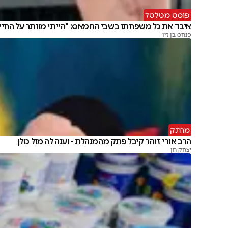
פוסט מטלטל
איבד את כל משפחתו בשבי החמאס: "הייתי מוותר על החיי
פנחס בן זיו
מרתק
הרב אורי זוהר קיבל פתק מהמנהלת - וענה לה מול כולן
יצחק חן