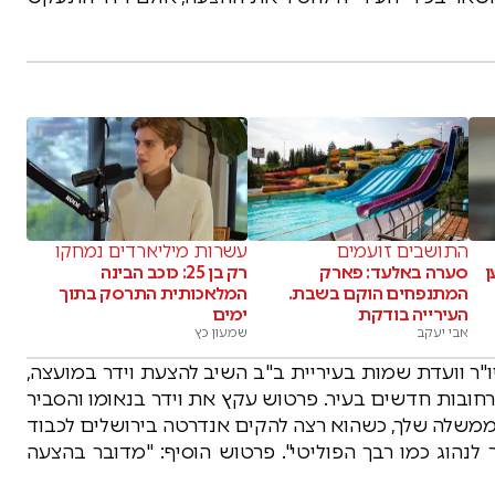
התושבים זועמים
עשרות מיליארדים נמחקו
ן
סערה באלעד: פארק
רק בן 25: כוכב הבינה
המתנפחים הוקם בשבת.
המלאכותית התרסק בתוך
העירייה בודקת
ימים
אבי יעקב
שמעון כץ
ר וועדת שמות בעיריית ב"ב השיב להצעת וידר במועצה,
אין רחובות חדשים בעיר. פרטוש עקץ את וידר בנאומו והסביר
משלה שלך, כשהוא רצה להקים אנדרטה בירושלים לכבוד
לנהוג כמו רבך הפוליטי". פרטוש הוסיף: "מדובר בהצעה