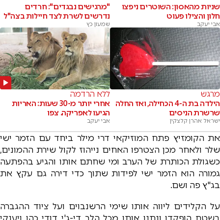
שניות מהאסון: השוטרים ניפצו
"מרגישים נבגדים": חרדים
חלון והצילו פעוט
נדרשים לשרת לצד חיילות בצה"ל
אבי יעקב
שמעון כץ
מרגש
ללא הרדמה
הילדה בת ה-4 הכחילה, ואז החלה
אחרי יותר מ-30 שעות: האריות
שרשרת הניסים
הגיעו לאפריקה. צפו
ישראל אהרן קלצקין
אבי יעקב
את הקומזיץ פתח המוזיקאי דרי מילר ביחד עם הזמר ישי
שלר ולאחר מכן הצטרפו האחים נייהוז לקול שירת ההמונים,
כשגולת הכותרת של הערב ומי שחתם אותו והגיע בהפתעה
גמורה הוא הזמר ישי לפידות שתוך כדי דירה גם עקץ את
בג"ץ פה ושם.
על הקלידים ליווה אותו שימי הרשנבוים ועל ציוד ההגברה
בשטח הופקדו ונתנו אותו מכל הלב די-ג'י דודי כהן ויענקי