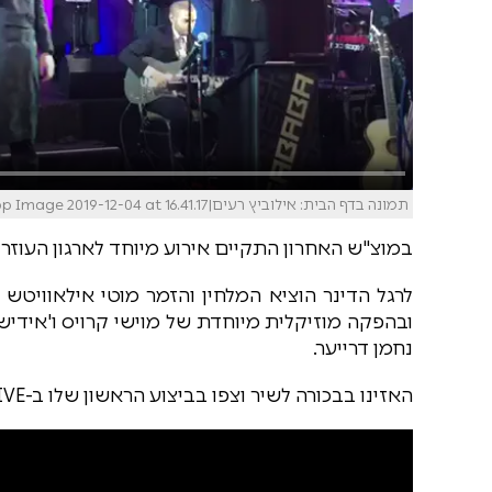
תמונה בדף הבית: אילוביץ רעים|WhatsApp Image 2019-12-04 at 16.41.17
במוצ"ש האחרון התקיים אירוע מיוחד לארגון העוזר
לרגל הדינר הוציא המלחין והזמר מוטי אילאוויט
ובהפקה מוזיקלית מיוחדת של מוישי קרויס ו'אידיש
נחמן דרייער.
האזינו בבכורה לשיר וצפו בביצוע הראשון שלו ב-LIVE: