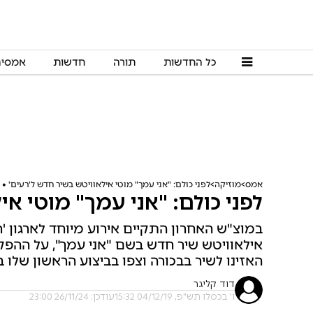
כל החדשות
תורה
חדשות
אמסי
אמס
מוזיקה
לפני כולם: "אני עמך" מוטי אילאוויטש בשיר חדש ל'רעים' • 
לפני כולם: "אני עמך" מוטי אי
במוצ"ש האחרון התקיים אירוע מיוחד לארגון 'ר
אילאוויטש שיר חדש בשם "אני עמך", על ההפקה 
האזינו לשיר בבכורה וצפו בביצוע הראשון שלו ב-IVE
דוד קליגר
ו' בכסלו תש"פ, 04/12/19 15:32
עודכן: 26/11/24 23:00