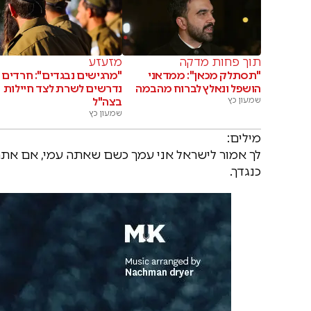
תוך פחות מדקה
מזעזע
"תסתלק מכאן": ממדאני
"מרגישים נבגדים": חרדים
הושפל ונאלץ לברוח מהבמה
נדרשים לשרת לצד חיילות
שמעון כץ
בצה"ל
שמעון כץ
מילים:
לך אמור לישראל אני עמך כשם שאתה עמי, אם אתה
כנגדך.