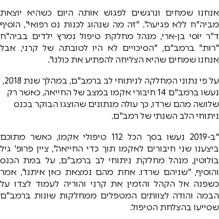
אנחנו שמחים ונרגשים לפגוש אותה היום כשהיא יוצאת
מביה"ח ללא פגיעה". "זה מה שנהוג לכנות נס רפואי", הוסיף
ד"ר יוסי בן-ארי, מנהל מחלקת טיפול נמרץ ילדים בביה"ח
"רות" ברמב"ם, "הסיכויים לא היו לטובתה של קרני, אבל
אנחנו שמחים שהיא הצליחה להפתיע את כולנו".
על פי נתוני המחלקה לניתוחי לב ברמב"ם, במהלך שנת 2018,
נעשו ברמב"ם 14 חיבורי אקמו במצב של החייאה, כאשר רק
שלושה מהם שרדו, כך עולה מנתונים שהוצגו הבוקר בכנס
ניתוחי הלב השנתי של רמב"ם.
"ב-2019 נעשו בסך הכל 112 טיפולי אקמו, כאשר מתוכם
ביצענו שני חיבורים לאקמו תוך כדי החייאה", ציין פרופ' גיל
בולוטין, מנהל מחלקת ניתוחי לב ברמב"ם, על במת הכנס
והוסיף, "שניהם שרדו. אחת מהם נמצאת כאן איתנו", אמר
כשפנה אל הקהל והזמין את קרני והוריה לעמוד לצדו על
הבמה והודה לצוותים המטפלים ממחלקות שונות ברמב"ם
שסייעו בהצלחת הטיפול.