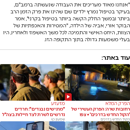
"אנחנו מאוד מעריכים את העבודה שנעשתה ברמב"ם,
בעיקר בטיפול נמרץ ילדים שם שהינו את פרק הזמן הרב
ביותר ובמשך החלק הקשה ביותר בטיפול בקרני", אמר
הבוקר אורי, אביה של הילדה, "המסירות והאכפתיות של
הצוות, היחס האישי והתמיכה לכל משך האשפוז ולאחריו, היו
בעלי משמעות גדולה בתוך התקופה הזו.
עוד באתר:
הפרק המלא
מזעזע
רחובות שרה: הפרק העשירי של
"מרגישים נבגדים": חרדים
'הקול החדש בדרכים' • צפו
נדרשים לשרת לצד חיילות בצה"ל
הקול החדש בדרכים
שמעון כץ