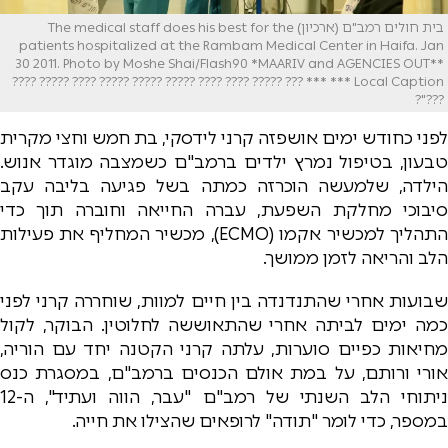
בית חולים רמב"ם (ארכיון) The medical staff does his best for the
patients hospitalized at the Rambam Medical Center in Haifa. Jan
30 2011. Photo by Moshe Shai/Flash90 *MAARIV and AGENCIES OUT**
*** Local Caption *** ??? ????? ???? ???? ????? ????? ????? ???? ????? ????
???"?
לפני כחודש ימים אושפזה קרני לידסקי, בת חמש וחצי מקרית
טבעון, בטיפול נמרץ ילדים ברמב"ם כשמצבה מוגדר אנוש.
הילדה, שלמעשה הוכרזה כמתה בשל פגיעה בליבה עקב
סיבוכי מחלקת השפעת, עברה החייאה וחוברה תוך כדי
התהליך למכשיר אקמו (ECMO), מכשיר המחליף את פעילות
הלב והריאה לזמן ממושך.
שבועות אחרי שהתנדנדה בין חיים למוות, שוחררה קרני לפני
כמה ימים לביתה אחרי שהתאוששה לחלוטין. הבוקר, לקול
מחיאות כפיים סוערות, עלתה קרני הקטנה יחד עם הוריה,
אורי ורותם, על במת אולם הכנסים ברמב"ם, במסגרת כנס
ניתוחי הלב השנתי של רמב"ם "עבר, הווה ועתיד", ה-12
במספר, כדי לומר "תודה" לרופאים שהצילו את חייה.