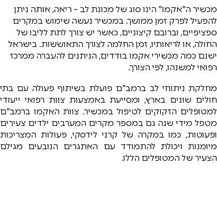
מכשיר ה"אקמו" הינו סוג של מכונת לב – ריאה, אותה ניתן
להפעיל לפרק זמן ממושך. במכשיר נעשה שימוש במקרים
ספציפיים, וברובם קיצוניים, כאשר יש צורך לתת לליבו של
החולה, או לריאותיו, זמן החלמה לצורך התאוששות. בישראל
ישנם כמה מכשירי אקמו בודדים, הניתנים להעברה ממרכז
רפואי למשנהו, לפי הצורך.
מחלקת ניתוחי לב ברמב"ם פועלת בשיתוף פעולה עם בתי
חולים שונים בארץ, ומסייעת באמצעות צוות רפואי ייעודי
למטופלים הזקוקים לטיפול במכשיר. צוות האקמו ברמב"ם
מטפל מידי שנה גם במספר מקרים המערבים ילדים צעירים
ופעוטות, כמו במקרה של קרני לידסקי, פעולות המצריכות
מיומנות ויכולת להתמודד עם האתגרים הנובעים מגילם
הצעיר של המטופלים הללו.