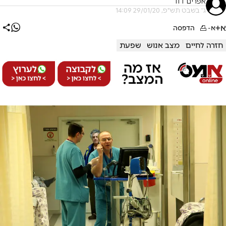
אפרים דוד
ג' בשבט תש"פ, 29/01/20 14:09
א+
א-
הדפסה
חזרה לחיים
מצב אנוש
שפעת