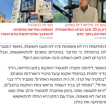
עשרות מיליארדים נמחקו
למרות ההצהרה
רק בן 25: כוכב הבינה המלאכותית
המפלגה החדשה ממשיכה
התרסק בתוך ימים
להסתבך: שלטי חוצות טרם הוסרו
שמעון כץ
פנחס בן זיו
התחושות היו לא פשוטות והיו לא מעט חששות, כאשר הוסבר
לנו בהתחלה כי מדובר בסיכויים נמוכים להתאוששות, אבל
הדברים לאט, לאט השתנו והנה אנחנו כאן היום".
כאמור, לידסקי חוברה למכשיר האקמו בזמן החייאה, הליך
נדיר יחסית בטיפולי אקמו ובעל סיכויי הישרדות נמוכים:
"במקרה של קרני, זה היה המוצא האחרון", מסביר ד"ר צבי
אדלר", "מנתח לב בכיר העומד בראש צוות האקמו ברמב"ם,
"היא למעשה מתה בזמן שחוברה למכשיר והלב שלה ספג
פגיעה לא פשוטה, אבל עם הזמן היא החלה להתאושש
והפתיעה את כולנו.