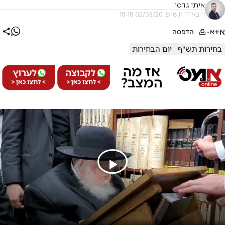
איתי גדסי
ו' באדר תש"פ, 02/03/20 18:18
א+
א-
הדפסה
בחירות תש"ף
יום הבחירות