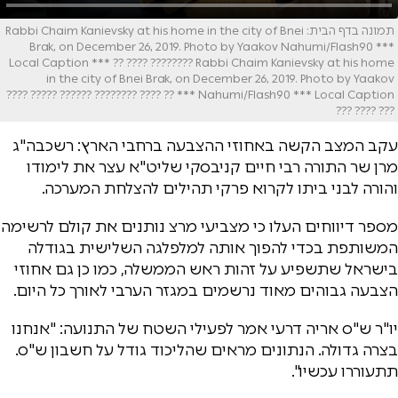
תמונה בדף הבית: Rabbi Chaim Kanievsky at his home in the city of Bnei
Brak, on December 26, 2019. Photo by Yaakov Nahumi/Flash90 ***
Local Caption *** ?? ???? ???????? Rabbi Chaim Kanievsky at his home
in the city of Bnei Brak, on December 26, 2019. Photo by Yaakov
Nahumi/Flash90 *** Local Caption *** ?? ???? ???????? ?????? ????? ????
??? ???? ???
עקב המצב הקשה באחוזי ההצבעה ברחבי הארץ: רשכבה"ג
מרן שר התורה רבי חיים קניבסקי שליט"א עצר את לימודו
והורה לבני ביתו לקרוא פרקי תהילים להצלחת המערכה.
מספר דיווחים העלו כי מצביעי מרצ נותנים את קולם לרשימה
המשותפת בכדי להפוך אותה למלפלגה השלישית בגודלה
בישראל שתשפיע על זהות ראש הממשלה, כמו כן גם אחוזי
הצבעה גבוהים מאוד נרשמים במגזר הערבי לאורך כל היום.
יו"ר ש"ס אריה דרעי אמר לפעילי השטח של התנועה: "אנחנו
בצרה גדולה. הנתונים מראים שהליכוד גודל על חשבון ש"ס.
תתעוררו עכשיו".