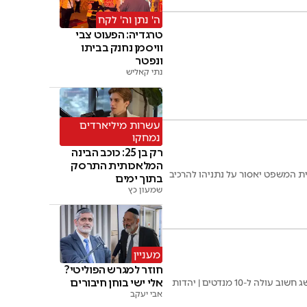
ה' נתן וה' לקח
טרגדיה: הפעוט צבי
וויסמן נחנק בביתו
ונפטר
נתי קאליש
עשרות מיליארדים
נמחקו
רק בן 25: כוכב הבינה
המלאכותית התרסק
ת המשפט יאסור על נתניהו להרכיב
בתוך ימים
שמעון כץ
מעניין
חוזר למגרש הפוליטי?
אלי ישי בוחן חיבורים
בתום 90% מספירת הקולות: הליכוד מוביל עם 36 מנדטים. מול כחול לבן עם 32 מנדטים | ש"ס עם הישג חשוב עולה ל-10 מנדטים | יהדות
אבי יעקב