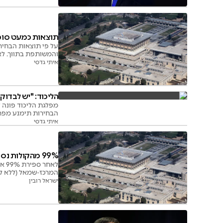
תוצאות כמעט סופיות: 58 מנדטים לגוש הימין; 0
והמשותפת בתווך. ל
איתי גדסי
הליכוד: "יש לבדו
מפלגת הליכוד פונה 
הבחירות תימנע מפר
איתי גדסי
99% מהקולות נספרו: גוש הימין יורד ל-58 מנדטים
המרכז-שמאל (ללא ליברמן והמשותפת) - 
ישראל רובין