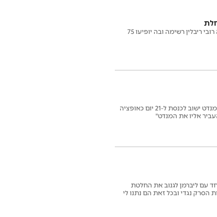
חלת
נדמה כי מדינת ישראל לא היתה קרובה כל כך להקמת ממשלה מזה שנה: הלילה תוגש לנשיא המדינה רובי ריבלין רשימה ובה יופיעו 75
נשיא המדינה רובי ריבלין פרסם בשעה האחרונה הודעה בה נאמר כי אם לא תוקם ממשלה עד מחר, המנדט ישוב לכנסת ל-21 יום כאופציה
העביר אליו את המנדט"
חד עם ליברמן לגנוב את החלטת
 הסרק נגדי ובכל זאת הם נתנו לי