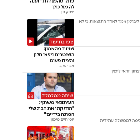
פתק מהמנהלת - וענה
לה מול כולן
יצחק חן
יברמן אמר לאחר התוצאות כי לא
צפו בתיעוד
שניות מהאסון:
השוטרים ניפצו חלון
והצילו פעוט
אבי יעקב
חון וודאי לימין
שיחה מטלטלת
העיתונאי משתף:
"החזקתי את הבת שלי
המתה בידיים"
יוסי חיים מימון
כניסה לממשלה עתידית