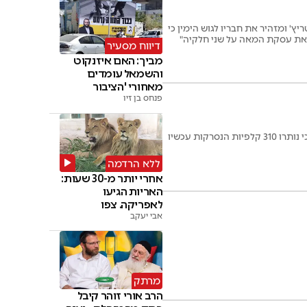
' ומזהיר את חבריו לגוש הימין כי
 את עסקת המאה על שני חלקיה"
דיווח מסעיר
מביך: האם איזנקוט
והשמאל עומדים
מאחורי 'הציבור
החרדי'
פנחס בן זיו
מוועדת הבחירות המרכזית נמסר בתחילת היום כי כל הקולות נספרו. בעדכון שמפיצה הוועדה נכתב כי נותרו 310 קלפיות הנסרקות עכשיו
ללא הרדמה
אחרי יותר מ-30 שעות:
האריות הגיעו
לאפריקה. צפו
אבי יעקב
מרתק
הרב אורי זוהר קיבל