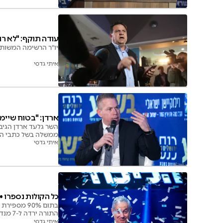
עודה תוקף: "לא רו
יו"ר הרשימה המשותפ
איתי גדסי
ארדן: "בטוח שיימצאו מעל 60 חברי כ
השר גלעד ארדן הגיב
ממשלה בשל כתבי האי
איתי גדסי
כל הקולות נספרו • 90% מהקולות: גוש הימין - 59, שמאל ערבים - 4
התורה ירדה ל-7 מנדטים | ליברמן הבטיח: "לא יהיו בחירות רביעיות ולא אשב עם החרדים"
איתי גדסי