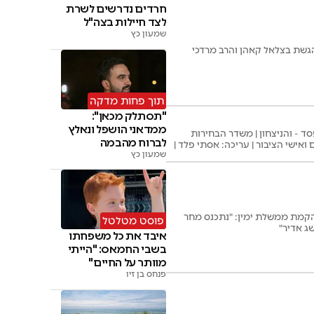
חרדים נדרשים לשרת
לצד חיילות בצה"ל
שמעון כץ
הגשת בצלאל קאהן והרב מרדכי
תוך פחות מדקה
"תסתלק מכאן":
ממדאני הושפל ונאלץ
 - והניצחון | משדר הבחירות
לברוח מהבמה
אישי הציבור | עריכה: אסתי פלד |
שמעון כץ
הקמת ממשלת ימין: "נתכנס מחר
פוסט מטלטל
ג אדיר"
איבד את כל משפחתו
בשבי החמאס: "הייתי
מוותר על החיים"
פנחס בן זיו