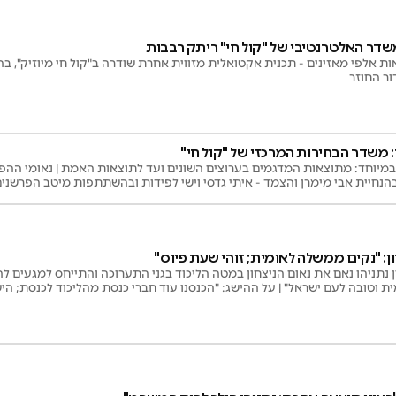
דר האלטרנטיבי של "קול חי" ריתק רבבות
ת אלפי מאזינים - תכנית אקטואלית מזווית אחרת שודרה ב"קול חי מיוזיק", ב
ור החוזר
: משדר הבחירות המרכזי של "קול חי"
מיוחד: מתוצאות המדגמים בערוצים השונים ועד לתוצאות האמת | נאומי ההפסד
בהנחיית אבי מימרן והצמד - איתי גדסי וישי לפידות ובהשתתפות מיטב הפרשנים ו
ון: "נקים ממשלה לאומית; זוהי שעת פיוס"
נתניהו נאם את נאום הניצחון במטה הליכוד בגני התערוכה והתייחס למגעים ל
וטובה לעם ישראל" | על ההישג: "הכנסנו עוד חברי כנסת מהליכוד לכנסת; היש