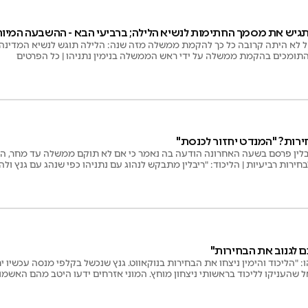
גיש את מסמך החתימות לנשיא הלילה; ברביעי הבא - ההשבעה המיו
תומכים בהקמת ממשלה על ידי ראש הממשלה בנימין נתניהו | כל הפרטים
חירות? "המנדט יחזור לכנסת"
בחירות רביעיות | הליכוד: "ריבלין מתבקש לנהוג עם נתניהו כפי שנהג עם גנץ ול
כם לגנוב את הבחירות"
"הליכוד והימין ניצחו את הבחירות בנוקאווט. גנץ שנכשל בקלפי מנסה עכשיו י
 שהעניקו לליכוד בראשותי ניצחון מוחץ. המוני אזרחים ידעו היטב מהם האשמות