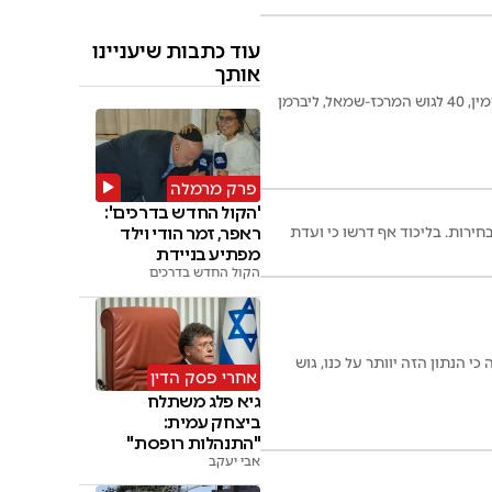
עוד כתבות שיעניינו
אותך
על פי תוצאות הבחירות לאחר ספירת מאה אחוז מהקולות הבחירות הסתיימו שוב בתיקו: 58 לגוש הימין, 40 לגוש המרכז-שמאל, ליברמן
פרק מרמלה
'הקול החדש בדרכים':
ראפר, זמר הודי וילד
רות. בליכוד אף דרשו כי ועדת
מפתיע בניידת
הקול החדש בדרכים
מין יורד חזרה ל-58 מנדטים וקיימת הערכה כי הנתון הזה יוותר על כנו, גוש
אחרי פסק הדין
גיא פלג משתלח
ביצחק עמית:
"התנהלות רופסת"
אבי יעקב