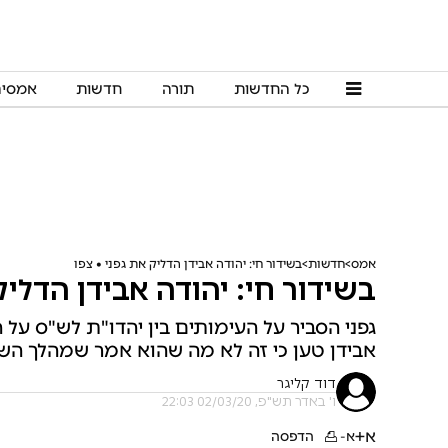
כל החדשות
תורה
חדשות
אמסי
אמס
חדשות
בשידור חי: יהודה אבידן הדליק את גפני • צפו
בשידור חי: יהודה אבידן הדליק
גפני הסביר על העימותים בין יהדו"ת לש"ס על
אבידן טען כי זה לא מה שהוא אמר שמהלך השבו
דוד קליגר
ו' באדר תש"פ, 02/03/20 22:03
א+
א-
הדפסה