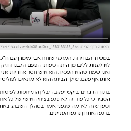
תמונה בדף הבית: clive-4d608ad0cc_1583183153_564 גפני אבידן.mp4_000309201
במשדר הבחירות המרכזי שוחח אבי מימרן עם ח"כ
לא לענות לליברמן היתה טעות, הפעם הגבנו וחזק 
ואני שמח שהוא הפסיד, הוא איש חסר אחריות אני 
אותו אף פעם, שילך הביתה הוא לא מתאים לפוליטי
בתוך הדברים ביקש יעקב ריבלין התייחסות לעימותים
הסביר כי כל עוד זה לא פגע בציווי האישי של כל אח
וטען שזה לא מה שגפני אמר במהלך השבוע באחרו
ברגע האחרון נרגעו העניינים.