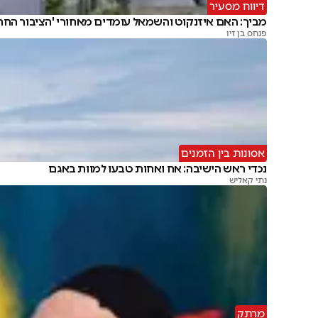
דיווח מסעיר
מביך: האם איזנקוט והשמאל עומדים מאחורי 'הציבור החרד
פנחס בן זיו
אסונות בין הזמנים
נכדי ראש הישיבה: אח ואחות טבעו למוות באגם
נתי קאליש
מרתק