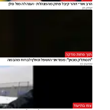
הרב אורי זוהר קיבל פתק מהמנהלת - וענה לה מול כולן
יצחק חן
תוך פחות מדקה
"תסתלק מכאן": ממדאני הושפל ונאלץ לברוח מהבמה
שמעון כץ
צפו בתיעוד