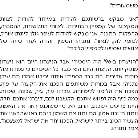
משמעותית".
"אני מבקש ברשותכם להודות במיוחד להודות לצוות
המקצועי של קמפיין הבחירות. לצוותי התקשורת, ההסברה,
ההפקות, התכנה. אני מבקש להודות לעופר גולן, ליונתן אוריך,
לטופז לוק, לנאור", נתניהו המשיך והודה לעוד שורה של
אנשים שסייעו לקמפיין הליכוד".
"הניצחון ב-96' היה היסטורי אבל הניצחון היום הוא ניצחון
מתוק יותר. הניצחון היום הוא כנגד כל הסיכויים כי עמדנו מול
כוחות אדירים. הם כבר הספידו אותנו יריבנו אמרו תם עידן
נתניהו. אבל בכוחות משותפים הפכנו את הקערה על פיה,
הפכנו את הלימון ללימונדה. עברנו עיר, עיר, שכונה, שכונה.
כמה כייף היה לפגוש אתכם. הקשבנו לכם, דיברנו אתכם, חלק
היינו צריכים לשכנע, הרוב לא. מי ששוכנע ראה את האמת
ונתנו בי ובנו אמון. הם נתנו את האמון כי הם ראו שהבאנו את
העשור הטוב ביותר לישראל. הפכנו יחד את ישראל למעצמה",
אמר נתניהו.