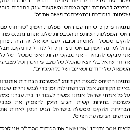
שלום עם מדינות ערביות מובילות והבאת רפורמות ענק
בכלכלה להפחתת יוקר המחיה והשקעות ענק בתרבות. זוהי
שליחות. בזכותכם ובתמיכתכם נעשה את זה".
נתניהו עדכן כי שוחח עם ראשי מפלגות הימין: "שוחחתי עם
ראשי המפלגות השותפות הטבעיות שלנו. אנחנו נתכנס מחר
להקים ממשלה לאומית וטובה לעם ישראל. זה היה ניצחון
גדול למחנה הימין ובראשו ניצחון גדול לנו הליכודניקים. אבל
אני מבקש להבהיר – אני מבקש להיות ראש ממשלה של כל
אזרחי ישראל בלי יוצא מהכלל. של מצביעי הימין ושל מצביעי
השמאל, של יהודים ושאינם ושל כל המגזרים".
נתניהו התייחס למגפת הקורונה: "במערכת הבחירות אותגרנו
באיום הקורונה. אבל הקדשתי לזה זמן כדי לגבש נהלים שיגנו
על כל אזרחי ישראל. אנחנו נמשיך לעבוד יד ביד. עברנו כמה
מערכות בחירות קשות והגיע הזמן להפסיק את סבבי
הבחירות ולהקים ממשלה בישראל. הגיע הזמן לאחות את
הקרעים, הגיעה עת הפיוס".
לסיום אמר נתניהו: "אני שואב את הכוחות מהתנ"ך. אני לומד