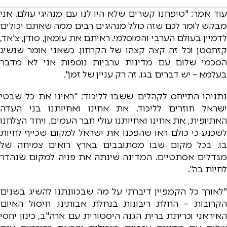
עוד אמר: "טיפחנו קשרים שלא היו לנו עם מנהיגי עולם. אני
מבקש לומר לכם שזה כולל מנהיגים רבים ממה שאתם יכולים
לדמיין בעולם הערבי והמוסלמי. ראיתם את עומאן, סודן, צ'אד,
קזחסטן וכל זה קצה קצהו של הקרחון. כשאני אומר שנשיג
הסכמי שלום עם מדינות ערביות נוספות אני לא מדבר
בעלמא – יש דברים בגו. זה רק עניין של זמן".
נתניהו התייחס לקהלים ששבו לליכוד: "ראינו את כל שבטי
ישראל חוזרים לליכוד. את אחינו ואחיותנו בני העדה
האתיופית, את אחינו ואחיותנו עולי חבר העמים. ויחד הצלחנו
לשכנע כי כולם ראו שהפכנו את ישראל למקום שכייף לחיות
בו. בכל מקום שבו מסתובבים בארץ רואים צמיחה של
מגדלים אסתטיים. המדינה שינתה את פניה למקום שנהדר
לחיות בה".
"לאורך כל הקמפיין דיברתי על מה שבכוונתנו להשיג בשנים
הקרובות – החלת ריבונות בנחלת אבותינו, חיסול האיום
האיראני וכריתת ברית הגנה היסטורית עם ארה"ב, כינון יחסי