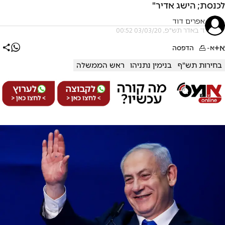
לכנסת; הישג אדיר"
אפרים דוד
ז' באדר תש"פ, 03/03/20 00:52
א+
א-
הדפסה
בחירות תש"ף
בנימין נתניהו
ראש הממשלה