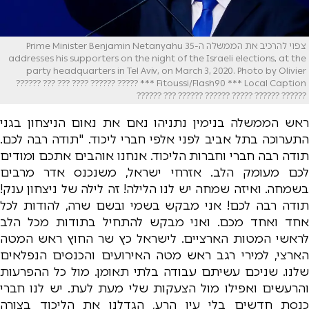
צפוי להרכיב את הממשלה ה-35 Prime Minister Benjamin Netanyahu
addresses his supporters on the night of the Israeli elections, at the
party headquarters in Tel Aviv, on March 3, 2020. Photo by Olivier
Fitoussi/Flash90 *** Local Caption *** ????? ?????? ???? ??? ??? ??????
?????? ?????? ????? ?????? ?????? ??? ??????
ראש הממשלה בנימין נתניהו נאם את נאום הניצחון בגני
התערוכה בתל אביב לפני אלפי חברי ליכוד. "תודה רבה לכם.
תודה רבה חברי וחברות הליכוד. אנחנו אוהבים אתכם ומודים
לכם מעומק הלב. אזרחי ישראל, משנכנס אדר מרבים
בשמחה. ואיזה שמחה יש לנו הלילה! זה לילה של ניצחון ענק!
תודה רבה לכם! אני מבקש בשמי ובשם שרה, להודות לכל
אחד ואחד מכם. ואני מבקש להתחיל בתודות מכל הלב
לראשי המטות הארציים. לישראל כץ שר החוץ ראש המטה
הארצי, למירי רגב ראש מטה האירועים והכנסים הנפלאים
שלנו. שניכם עשיתם עבודה בלתי תאומן. מול כל ההפרעות
והרעשים ואפילו מול הצעקות שלי מעת לעת. יש לנו חברי
כנסת חדשים בלי עין הרע, הגדלנו את הליכוד בצורה