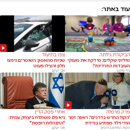
עוד באתר:
הביקורת גילתה
צפו בתיעוד
מיליוני שקלים: מי לקח את מענקי
שניות מהאסון: השוטרים ניפצו
העובדות החרדיות?
חלון והצילו פעוט
גדי פוקס
אבי יעקב
פרק מרמלה
אחרי פסק הדין
'הקול החדש בדרכים': ראפר, זמר
גיא פלג משתלח ביצחק עמית:
הודי וילד מפתיע בניידת
"התנהלות רופסת"
הקול החדש בדרכים
אבי יעקב