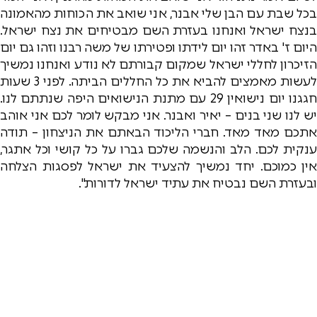
בכל שבת עם הבן שלי אבנר, אני שואב את הכוחות מהאמונה
בנצח ישראל ואנחנו בעזרת השם מבטיחים את נצח ישראל.
היום ז' באדר זהו יום לידתו ופטירתו של משה רבנו וזהו גם יום
הזיכרון לחללי ישראל שמקום קבורתם לא נודע ואנחנו נמשיך
לעשות מאמצים להביא את כל החללים הביתה. לפני 3 שעות
חגגנו יום נישואין 29 עם מתנת הנישואים היפה שנתתם לנו.
יש לנו שני בנים – יאיר ואבנר. אני מבקש לומר לכם אני אוהב
אתכם מאד מאד. חברי הליכוד הבאתם את הניצחון – תודה
ענקית לכם. הלב והנשמה שלכם גברו על כל קושי וכל אתגר,
אין כמוכם. יחד נמשיך להצעיד את ישראל לפסגות הצלחה
ובעזרת השם נבטיח את עתיד ישראל לדורות".