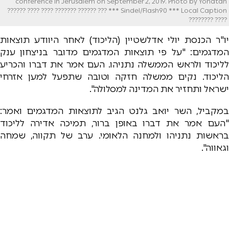
conference in Jerusalem on September 2, 2019. Photo by Yonatan
Sindel/Flash90 *** Local Caption *** ??? ?????? ??????? ???? ???? ??????
???? ????????
יו"ר הכנסת יולי אדלשטיין (הליכוד) לאחר היוודע תוצאות
המדגמים: "על פי תוצאות המדגמים מדובר בניצחון ענק
לליכוד ולראש הממשלה נתניהו. העם אמר את דברו והכריע
הליכוד. נקים ממשלה חזקה וטובה שתפעל למען אזרחי
ישראל ותחזיר את המדינה למסלולה".
במקביל, השר יואב גלנט הגיב לתוצאות המדגמים ואמר:
"העם אמר את דברו באופן ברור, תמיכה אדירה לליכוד
בראשות נתניהו ולמחנה הלאומי. ערב של תקווה, שמחה
וגאווה".