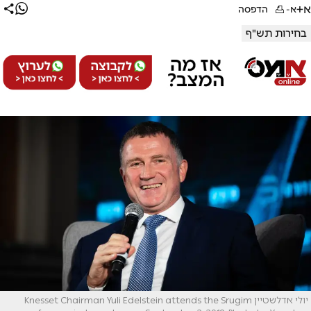
א+
א-
הדפסה
בחירות תש"ף
יולי אדלשטיין Knesset Chairman Yuli Edelstein attends the Srugim