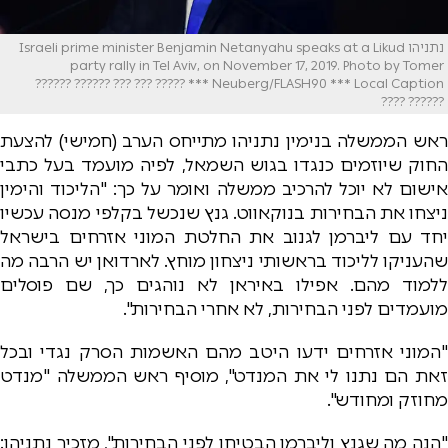
נתניהו Israeli prime minister Benjamin Netanyahu speaks at a Likud
party rally in Tel Aviv, on November 17, 2019. Photo by Tomer
Neuberg/FLASH90 *** Local Caption *** ????? ??? ??? ?????? ??????
?????? ????
ראש הממשלה בנימין נתניהו מתייחס הערב (חמישי) להצעת
החוק שיוזמים כנגדו בגוש השמאל, לפיה מועמד בעל כתבי
אישום לא יוכל להרכיב ממשלה ואומר על כך: "הליכוד והימין
ניצחו את הבחירות בנוקאווט. גנץ שנכשל בקלפי מנסה עכשיו
יחד עם ליברמן לגנוב את החלטת המוני אזרחים בישראל
שהעניקו לליכוד בראשותי ניצחון מוחץ. לארדואן יש הרבה מה
ללמוד מהם. אפילו באיראן לא נוהגים כך, שם פוסלים
מועמדים לפני הבחירות, לא אחרי הבחירות".
"המוני אזרחים ידעו היטב מהם האשמות הסרק נגדי ובכל
זאת הם נתנו לי את המנדט", מוסיף ראש הממשלה "מנדט
מחוזק ומחודש".
"הנה מה שגנץ וליברמן הבטיחו לפני הבחירות", מזכיר נתניהו: