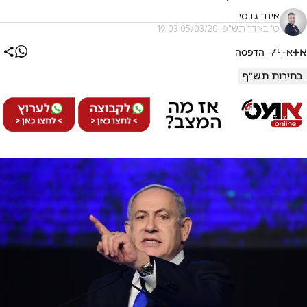
איתי גדסי
ט' באדר תש"פ, 05/03/20 19:03
א+
א-
הדפסה
בחירות תש"ף