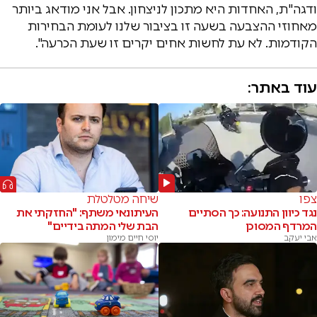
ודגה"ת, האחדות היא מתכון לניצחון. אבל אני מודאג ביותר
מאחוזי ההצבעה בשעה זו בציבור שלנו לעומת הבחירות
הקודמות. לא עת לחשות אחים יקרים זו שעת הכרעה".
עוד באתר:
צפו
שיחה מטלטלת
נגד כיוון התנועה: כך הסתיים
העיתונאי משתף: "החזקתי את
המרדף המסוכן
הבת שלי המתה בידיים"
אבי יעקב
יוסי חיים מימון