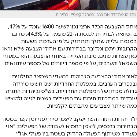
נתניהו מתדלק את רכבו במהלך קמפיין בחירות
אחוז ההצבעה הכלל ארצי נכון לשעה 16:00 עומד על 47%,
בהשוואה לבחירות לכנסת ה-22 שעמד על 44.3%. מדובר
במגמת עלייה שתלך ותתחזק על פי הערכות בשעות
הקרובות ויתכן ומדובר בבחירות עם אחוזי הצבעה שלא נראו
כאן עשרות שנים. סיבת העלייה באחוז ההצבעה הוא במעוזי
השמאל והערבים, על פי מספר דיווחים של מספר עיתונאים.
לאור אחוזי ההצבעה הגבוהים במעוזי השמאל החילונים
ובכפרים הערבים, במפלגות החרדיות ישנו חשש מירידה
גדולה מכוחן של המפלגות החרדיות. בש"ס וביהדות התורה
עובדים במתכונת חירום עם הפעילים בשטח לגייס ולהוציא
כמה שיותר מצביעים מהבתים לקלפיות.
יו"ר יהדות התורה השר יעקב ליצמן סייר לפני זמן קצר במטה
הבחירות ברכסים, ליצמן החמיא לעבודה של הפעילים: "אני
מעודד משיתוף הפעולה ההדוק בשטח בין פעילי אגו"י