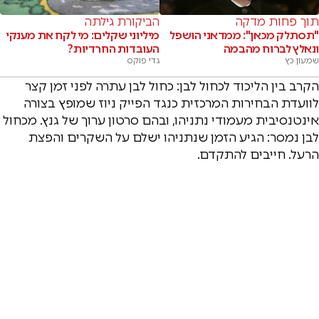
תוך פחות מדקה
הביקורת גילתה
"תסתלק מכאן": ממדאני הושפל
מיליוני שקלים: מי לקח את מענקי
ונאלץ לברוח מהבמה
העובדות החרדיות?
שמעון כץ
גדי פוקס
הקרב בין הליכוד לכחול לבן: כחול לבן עתרה לפני זמן קצר
לוועדת הבחירות המרכזית כנגד הפייק ניוז שמופץ בצורה
אינטנסיבית מעמודי נתניהו, ובהם סרטון ערוך של גנץ. מכחול
לבן נמסר: הגיע הזמן שנתניהו ישלם על השקרים והפצת
הרעל. חייבים להתקדם.