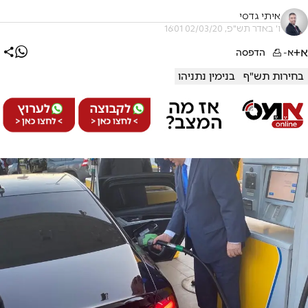
איתי גדסי
ו' באדר תש"פ, 02/03/20 16:01
א+
א-
הדפסה
בחירות תש"ף
בנימין נתניהו