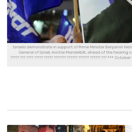
Israelis demonstrate in support of Prime Minister Benjamin Netanyahu outs
General of Israel, Avichai Mandelblit, ahead of the hearing 
October 1, 2019. Photo by Tomer Neuberg/Flash90 *** Local Caption *** ??? ?????? ?????? ?????? ??????? ????? ????? ???? ??? ?????