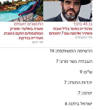
בן 45 בלבד
התושבים זועמים
טרגדיה: נפטר בליל שבת
סערה באלעד: פארק
והותיר אלמנה עם 7 יתומים
המתנפחים הוקם בשבת.
אלי יעקובוביץ
העירייה בודקת
אבי יעקב
הרשימה המשותפת: 14
העבודה גשר מרצ: 7
ש"ס: 9
יהדות התורה: 7
ימינה: 7
ישראל ביתנו: 6