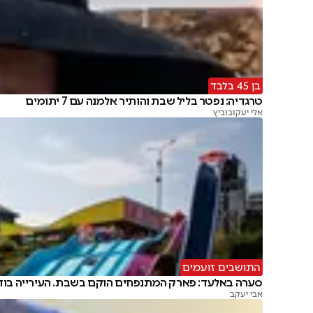
בן 45 בלבד
טרגדיה: נפטר בליל שבת והותיר אלמנה עם 7 יתומים
אלי יעקובוביץ
התושבים זועמים
סערה באלעד: פארק המתנפחים הוקם בשבת. העירייה בו
אבי יעקב