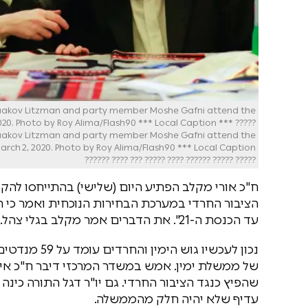
Yaakov Litzman and party member Moshe Gafni attend the
020. Photo by Roy Alima/Flash90 *** Local Caption *** ?????
Yaakov Litzman and party member Moshe Gafni attend the
????? ????? ?????? ???? ????? ??? ???? ??????
ח"כ אורי מקלב הפתיע היום (שלישי) בהתייחסו להק
הציבור החרדי במערכת הבחירות הנוכחית ואמר כי הו
עד הכנסת ה-21". את הדברים אמר מקלב בגלי צהל.
של ממשלת ימין. אמש במשדר המרכזי דיבר ח"כ איי
שהפיץ כנגד הציבור החרדי. גם יו"ר דגל התורה כינ
עדיף שלא יהיה חלק מהממשלה.