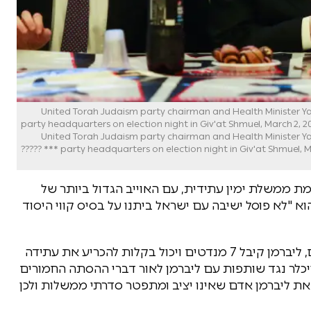
United Torah Judaism party chairman and Health Minister 
party headquarters on election night in Giv'at Shmuel, March 2, 2
United Torah Judaism party chairman and Health Minister 
party headquarters on election night in Giv'at Shmuel, March 2, 2020. Photo by Roy Alima/Flash90 *** Local Caption *** ?????
מת ממשלת ימין עתידית, עם האוייב הגדול ביותר של
א "לא פוסל ישיבה עם ישראל ביתנו על בסיס קווי היסוד
נכון לעכשיו גוש הימין והחרדים עומד על 59 מנדטים, ליברמן קיבל 7 מנדטים ויכול בקלות להכריע את עתידה
כלר נגד שותפות עם ליברמן לאור דברי ההסתה החמורים
ה את ליברמן אדם שאינו יציב ומתפטר סדרתי ממשלות ולכן