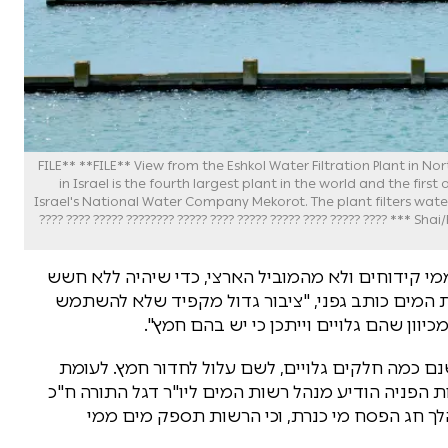
**FILE** **FILE** View from the Eshkol Water Filtration Plant in Nor
in Israel is the fourth largest plant in the world and the first
Israel's National Water Company Mekorot. The plant filters water
Shai/FLASH90 **MAARIV AND AGENCIES OUT** *** Local Caption *** ???? ????? ???? ????? ????? ???? ????? ???????? ????? ???? ????
י קידוחים ולא מהמוביל הארצי, כדי שיהיה ללא חשש
 המים כותב גפני, "ציבור גדול מקפיד שלא להשתמש
וון שהם גלויים וייתכן כי יש בהם חמץ".
 כמה חלקים גלויים, לשם עלול לחדור חמץ. לעומת
 הפניה הודיע מנהל רשות המים ליו"ר דגל התורה ח"כ
לך חג הפסח מי כנרת, וכי הרשות תספק מים ממי