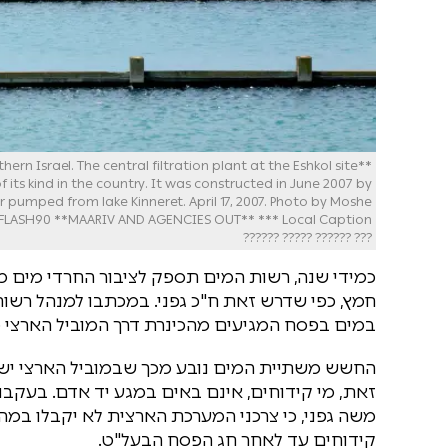
thern Israel. The central filtration plant at the Eshkol site
 of its kind in the country. It was constructed in June 2007 by
 pumped from lake Kinneret. April 17, 2007. Photo by Moshe
??? ?????? ????? ??????
כמידי שנה, רשות המים תספק לציבור החרדי מים ממ
חמץ, כפי שדרש זאת ח"כ גפני. במכתבו למנהל רשות
במים בפסח המגיעים מהכינרת דרך המוביל הארצי מכי
החשש משתיית המים נובע מכך שבמוביל הארצי ישנם
זאת, מי קידוחים, אינם באים במגע יד אדם. בעקבות
משה גפני, כי צרכני המערכת הארצית לא יקבלו במה
קידוחים עד לאחר חג הפסח הבעל"ט.