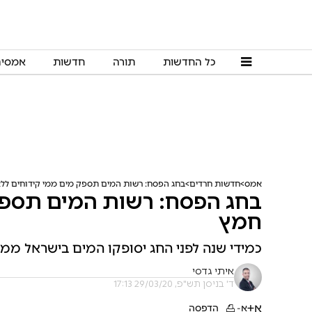
כל החדשות
תורה
חדשות
אמסי
אמס
חדשות חרדים
בחג הפסח: רשות המים תספק מים ממי קידוחים לל
בחג הפסח: רשות המים תספק
חמץ
כמידי שנה לפני החג יסופקו המים בישראל ממי
איתי גדסי
ד' בניסן תש"פ, 29/03/20 17:13
א+
א-
הדפסה