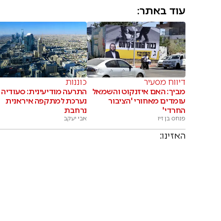
עוד באתר:
דיווח מסעיר
כוננות
מביך: האם איזנקוט והשמאל
התרעה מודיעינית: סעודיה
עומדים מאחורי 'הציבור
נערכת למתקפה איראנית
החרדי'
נרחבת
פנחס בן זיו
אבי יעקב
האזינו: