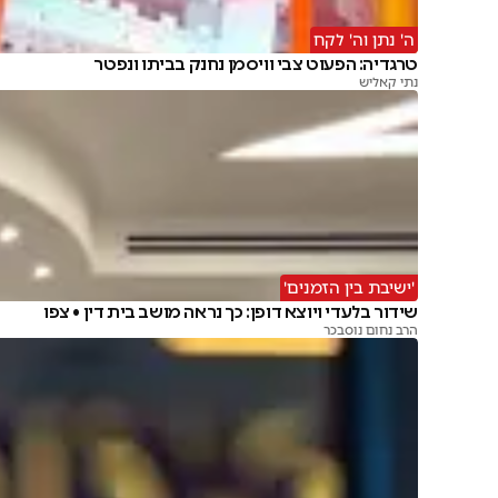
ה' נתן וה' לקח
טרגדיה: הפעוט צבי וויסמן נחנק בביתו ונפטר
נתי קאליש
'ישיבת בין הזמנים'
שידור בלעדי ויוצא דופן: כך נראה מושב בית דין • צפו
הרב נחום נוסבכר