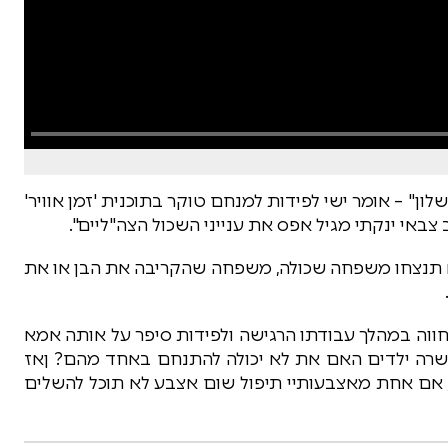
ון" – אומר ישי לפידות למנחם טוקר בתוכנית 'זמן אוויר'
 צבאי ינקתי מגיל אפס את ענייני השכול הצה"ליים".
 לא תנצחו משפחה שכולה, משפחה שהקריבה את הבן או את
ווה במהלך עבודתו הרגישה ולפידות סיפר על אותה אמא
עשרה ילדים האם את לא יכולה להתנחם באחד מהם? ןאז
 אם אחת מאצבעותיי תיפול שום אצבע לא תוכל להשלים