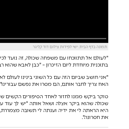
תמונה בדף הבית: ישי לפידות צילום דוד קליגר
"לעולם אל תתווכחו עם משפחה שכולה, זה נועד לכישל
בתוכנית מיוחדת ליום הזיכרון – "כבן לאבא שהוא רב
"אני חושב שביום הזה עם כל השוני בינינו לעולם
האח צריך לחבר אותם, הם מסרו את נפשם עבורינו".
טוקר ביקש ממנו לחזור לאחד הסיפורים הקשים שח
שכולה שהוא ביקר אצלה ושאל אותה "יש לך עוד 
היא הראתה לי את ידיה וענתה לי תשובה מצמררת,
את חסרונה".