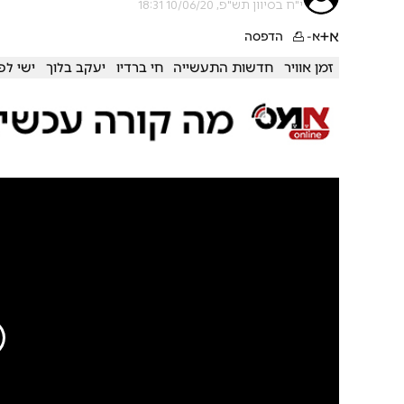
י"ח בסיוון תש"פ, 10/06/20 18:31
א+
א-
הדפסה
זמן אוויר
חדשות התעשייה
חי ברדיו
יעקב בלוך
ישי לפ