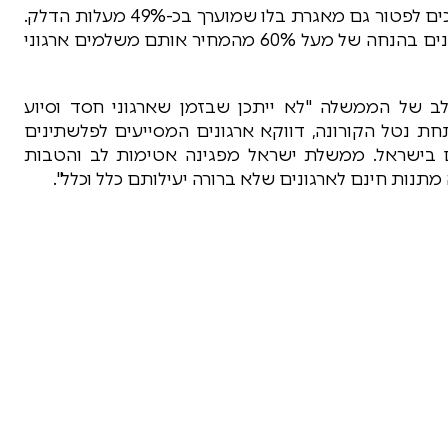
בארגון לביא מציינים כי ארגוני הסיוע לפלסטינים זוכים לפטור גם מאגרת בלו שמוערך בכ-49% מעלות הדלק.
יחד עם הפטור ממע"מ זוכים ארגוני הסיוע לפלסטינים בהנחה של מעל 60% מהמחיר אותם משלמים ארגוני
ב של הממשלה "לא ייתכן שבזמן שארגוני חסד וסיוע
חת נטל הקורונה, דווקא ארגונים המסייעים לפלשתינים
ם ברכישת דלקים בישראל. ממשלת ישראל מפגינה אטימות לב והטבות
מתנות חינם לארגונים שלא ברורה יעילותם כלל וכלל".