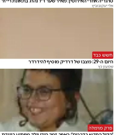
טרגדיה אחרי האירוסין: מאיר שער ז"ל נהרג בתאונת רייזר
אלי יעקובוביץ
חשש כבד
היום ה-29: מצבו של דרדיק מוסיף להידרדר
שמעון כץ
פרק מרמלה
'הקול החדש בדרכים': ראפר, זמר הודי וילד מפתיע בניידת