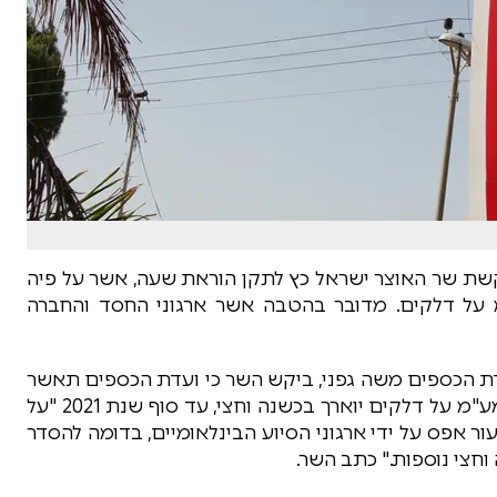
בקשת שר האוצר ישראל כץ לתקן הוראת שעה, אשר על פיה
מ על דלקים. מדובר בהטבה אשר ארגוני החסד והחברה
עדת הכספים משה גפני, ביקש השר כי ועדת הכספים תאשר
הוראת שעה בתקנת מס ערך מוסף, כך שהפטור ממע"מ על דלקים יוארך בכשנה וחצי, עד סוף שנת 2021 "על
אפס על ידי ארגוני הסיוע הבינלאומיים, בדומה להסדר
וחצי נוספות." כתב השר.