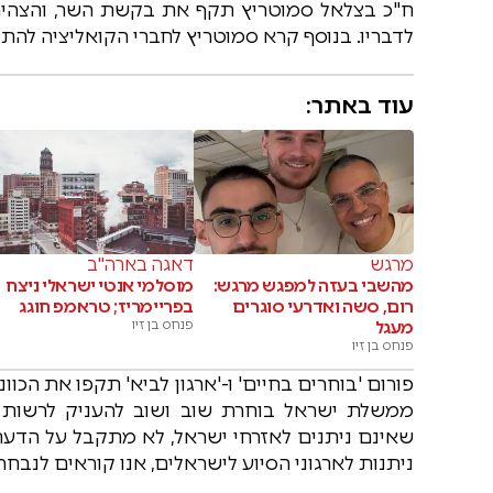
ח"כ בצלאל סמוטריץ תקף את בקשת השר, והצהיר כ
לדבריו. בנוסף קרא סמוטריץ לחברי הקואליציה להתנ
עוד באתר:
מרגש
דאגה בארה"ב
מהשבי בעזה למפגש מרגש:
מוסלמי אנטי ישראלי ניצח
רום, סשה ואדרעי סוגרים
בפריימריז; טראמפ חוגג
מעגל
פנחס בן זיו
פנחס בן זיו
פורום 'בוחרים בחיים' ו-'ארגון לביא' תקפו את הכו
ממשלת ישראל בוחרת שוב ושוב להעניק לרשות ה
שאינם ניתנים לאזרחי ישראל, לא מתקבל על הדעת 
ניתנות לארגוני הסיוע לישראלים, אנו קוראים לנבחר