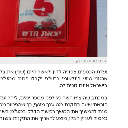
סונול מתוקנת דלק
ועדת הכספים צפוייה לדון ולאשר היום (שני) את 
ארגוני סיוע בינלאומי ברש"פ יקבלו פטור ממע"
בישראל אינם זוכים לה.
במכתב שהוציא השר כץ, לפני מספר ימים, ליו"ר ו
מנת להמשיך את המשך רכישת הדלק במע"מ בשיעור 
כאמור לעניין הבלו, מוצע להאריך את התקנות בשנה 