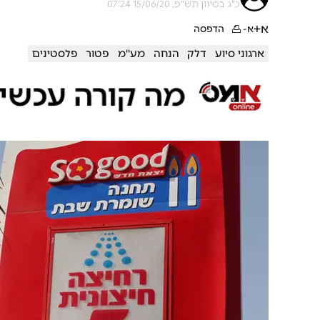
כ"ג בסיוון תש"פ, 15/06/20 07:24
א+
א-
הדפסה
ארגוני סיוע
דלק
הנחה
מע''מ
פטור
פלסטינים