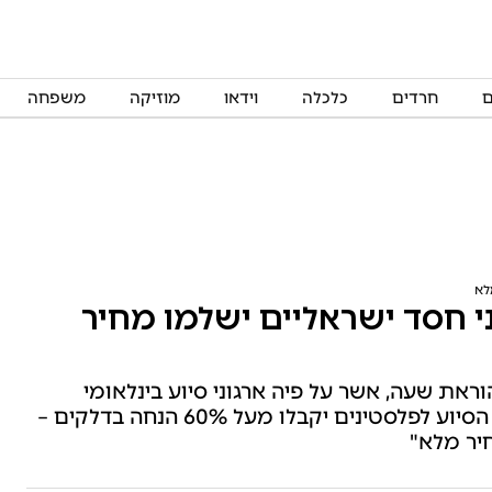
ם
חרדים
כלכלה
וידאו
מוזיקה
משפחה
לא
י חסד ישראליים ישלמו מחיר
ראת שעה, אשר על פיה ארגוני סיוע בינלאומי
ברש"פ יקבלו פטור ממע"מ על דלקים: "ארגוני הסיוע לפלסטינים יקבלו מעל 60% הנחה בדלקים –
יר מלא"