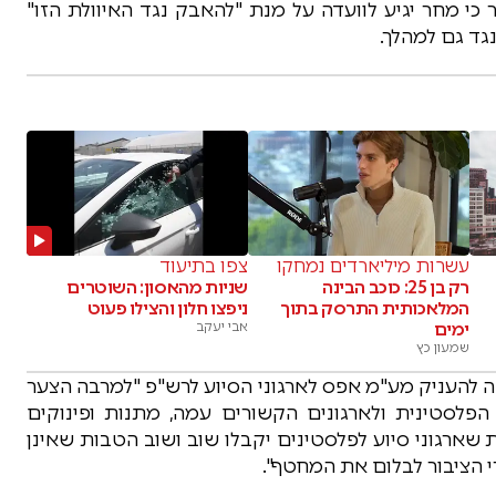
י מחר יגיע לוועדה על מנת "להאבק נגד האיוולת הזו"
גד גם למהלך.
עשרות מיליארדים נמחקו
צפו בתיעוד
רק בן 25: כוכב הבינה
שניות מהאסון: השוטרים
המלאכותית התרסק בתוך
ניפצו חלון והצילו פעוט
ימים
אבי יעקב
שמעון כץ
ונה להעניק מע"מ אפס לארגוני הסיוע לרש"פ "למרבה הצער
פלסטינית ולארגונים הקשורים עמה, מתנות ופינוקים
שארגוני סיוע לפלסטינים יקבלו שוב ושוב הטבות שאינן
י הציבור לבלום את המחטף".