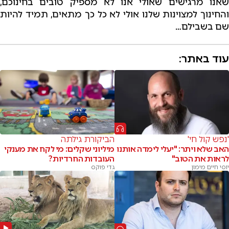
שאנו מרגישים שאולי אנו לא מספיק טובים בחינוכם,
והחינוך למצוינות שלנו אולי לא כל כך מתאים, תמיד להיות
שם בשבילם…
עוד באתר:
'נפש קול חי'
הביקורת גילתה
האב שלא ויתר: "יעלי לימדה אותנו
מיליוני שקלים: מי לקח את מענקי
לראות את הטוב"
העובדות החרדיות?
יוסי חיים מימון
גדי פוקס