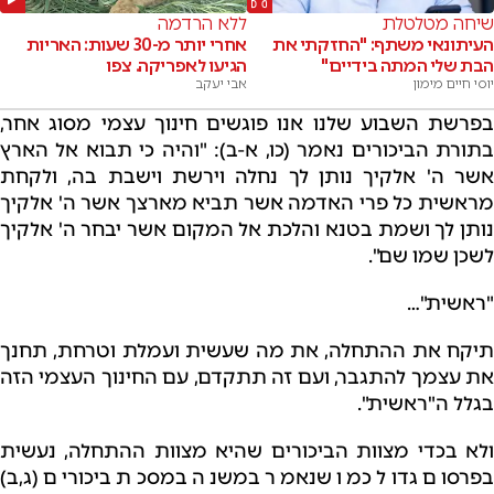
שיחה מטלטלת
ללא הרדמה
העיתונאי משתף: "החזקתי את
אחרי יותר מ-30 שעות: האריות
הבת שלי המתה בידיים"
הגיעו לאפריקה. צפו
יוסי חיים מימון
אבי יעקב
בפרשת השבוע שלנו אנו פוגשים חינוך עצמי מסוג אחר,
בתורת הביכורים נאמר (כו, א-ב): "והיה כי תבוא אל הארץ
אשר ה' אלקיך נותן לך נחלה וירשת וישבת בה, ולקחת
מראשית כל פרי האדמה אשר תביא מארצך אשר ה' אלקיך
נותן לך ושמת בטנא והלכת אל המקום אשר יבחר ה' אלקיך
לשכן שמו שם".
"ראשית"…
תיקח את ההתחלה, את מה שעשית ועמלת וטרחת, תחנך
את עצמך להתגבר, ועם זה תתקדם, עם החינוך העצמי הזה
בגלל ה"ראשית".
ולא בכדי מצוות הביכורים שהיא מצוות ההתחלה, נעשית
בפרסום גדול כמו שנאמר במשנה במסכת ביכורים (ג,ב)