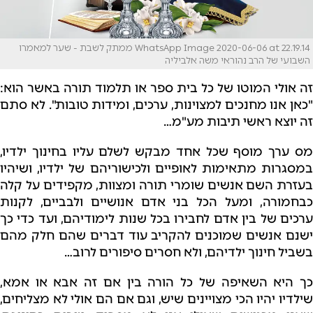
WhatsApp Image 2020-06-06 at 22.19.14 ממתק לשבת - שער למאמרו
השבועי של הרב נהוראי משה אלביליה
זה אולי המוטו של כל בית ספר או תלמוד תורה באשר הוא:
"כאן אנו מחנכים למצוינות, ערכים, ומידות טובות".
לא סתם
זה יוצא ראשי תיבות מע"מ…
מס ערך מוסף שכל אחד מבקש לשלם עליו בחינוך ילדיו,
במסגרות מתאימות לאופיים ולכישוריהם של ילדיו, ושיהיו
בעזרת השם אנשים שומרי תורה ומצוות, מקפידים על קלה
כבחמורה, ומעל הכל בני אדם אנושיים ולבביים, לקנות
ערכים של בין אדם לחבירו בכל שנות לימודיהם, ועד כדי כך
ישנם אנשים שמוכנים להקריב עוד דברים שהם חלק מהם
בשביל חינוך ילדיהם, ולא חסרים סיפורים לרוב…
כך היא השאיפה של כל הורה בין אם זה אבא או אמא,
שילדיו יהיו הכי מצויינים שיש, וגם אם הם אולי לא מצליחים,