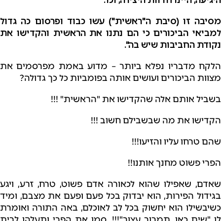
מסיבה זו (סיבת ה"ראשית") עשו כבוד ופרסום כה גדול
למביאי הביכורים כי הם נתנו את הראשית והקדישו את
נקודת החביבות שיש בה".
הלקח מדבריו נפלא ביותר – מדוע באמת מפרסמים את
מצוות הביכורים ועושים אותה בפומביות כל כך גדולה?
בשביל אותם אלה שהקדישו את "הראשית" !!!
הקדישו את מה שבשבילם חשוב !!!
שהם טרחו עליו והזיעו!!!
הפרי פשוט מחנך אותנו!!
שאדם, שאפילו שהוא לכאורה אדם פשוט, טרח, זרע, ויגע
בגידול הפירות, הוא יבדוק בכל פעם ופעם את מצבם, ומיד
כשיבשילו הוא יחשוק בכל לב לאוכלם, באה התורה ואומרת
לו "שים כאן, תמרור עצור"!!!, סמן את הפרי ותעלהו לבית