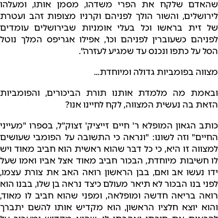
שהאדם שלקח את הפרי משדהו, מסמן אותו, ומעלהו
לירושלים, והשור הולך לפניהם וקרניו מצופות זהב ועטרת
של זית בראשו וכל בעלי אומניות שבירושלים עומדים
לפניהם כשעוברין לפניהם וכו', אפילו אגריפס המלך נוטל
הסל על כתפו ונכנס עד שמגיע לעזרה".
מצווה בפומביות גדולה ומיוחדת…
ובאמת מה מלמדת אותנו תורת הביכורים, והפומביות
הזאת בה נעשית המצווה, לקח לחיינו אנו?
כותב הגאון המופלא ר' חיים זייציק' זצוק"ל, בספרו "מעייני
החיים" וזה לשונו: "ונראה כי התשובה על הפומבי שעושים
למצווה זו היא, כי כל דבר שהוא ראשית הוא חביב מאוד ויש
לו חשיבות מיוחדת, הבכור חביב מאוד אצל אביו ואמו שעל
ידו נעשו אב ואם, בבן הראשון רואה האב את צורת עצמו,
לפני בנו הבכור לא תיאר מעולם כיצד נראה בן שלו, בבנו הוא
רואה בריאה חדשה ומופלאה, ומפני שהוא חביב לו מאוד,
והוא יוצא חלציו הראשון, הוא מקדיש אותו להשם יתברך