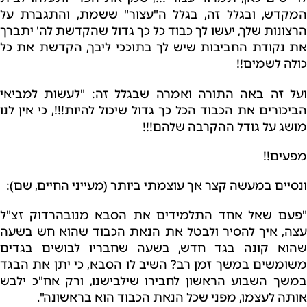
המקדש, ובגלל זה, בגלל ה"עצור" ששמת, והתגברת על
הרצונות שלך, יעשו לך כבוד כל כך גדול שהקדשת לה' יתברך
את נקודת החביבות שיש לך בתוככי ליבך, הקדשת את כל
כולה לשמים!!
ועל זה באה התורה ואמרה שבגלל זה: "לעשות למביאי
הביכורים את הכבוד הכל כך גדול שיכול להיות!!!, כי אין לנו
מושג על גודל ההקרבה שלהם!!!
מפעים!!
ונסיים במעשה קצר אך עוצמתי ביותר (מעייני החיים, שם):
"פעם שאל אחד התלמידים את הסבא מנובהרדוק זצ"ל
עצה, איך להסיר ולבטל את הנאת הכבוד שהוא חש בשעה
שהוא קונה בגד חדש, בשעה שחבריו לבושים בגדים
משומשים במשך זמן רב? השיב לו הסבא, כי יתן את הבגד
במשך השבוע הראשון לחבירו שילבישנו, ורק אח"כ ילבש
אותה לעצמו, מפני שכל הנאת הכבוד הוא בראשונה".