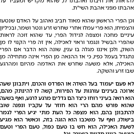
להראות את חיבתו ואהבתו לו, שהוא מקדיש ומעביר על
אהבתו מפני אהבת השי"ת.
וכן הפרי הראשון שהוא מאוד חביב ואהוב על האדם שנטעו
והצמיחו, הוא פרי עמלו אחרי שחרש זרע ונטר ושמר, ובכיליון
עיניים מחכה ומצפה לגידול הפרי, עד שהוא זוכה לראות
שהפרי הבשיל ונגמר וראוי לאכילה, אין זה פרי הקנוי לו מן
השוק, ולכן איננו מגלה בו ענין, שונה הוא הדבר אם הפרי
נתגדל בעמל כפיו, כי אז ההנאה מן הפרי אינה מתחילה מן
האכילה, אלא משעה שחרש את האדמה מהיום ומהרגע
שבו זרע והשקה.
לא פעם יעמוד בעל השדה או הפרדס והכרם, ויתבונן שעה
ארוכה בעינים עורגות על הפירות, קשה לו להינתק מהם,
הוא רואה בעיני רוחו כיצד הם גדלים מרגע לרגע, ואף בשעה
שהוא פורש מהם הרי הוא חוזר על עקביו ונפנה שוב
להתבונן בהם, הוא מצפה כל העת מתי יגיע הפרי לגמר
בישולו, ואף על משכבו הוא הוגה בזה, וכאשר הוא מגיע
לשעת האכילה, הוא חש בו טעם כפול, טעם הפרי וטעם
היגיעה, היינו חדוות היצירה, וכו'.