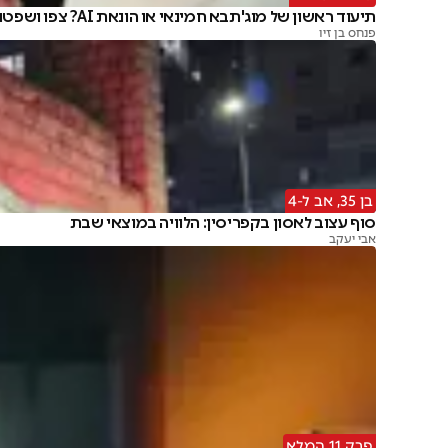
תיעוד ראשון של מוג'תבא חמינאי או הונאת AI? צפו ושפטו
פנחס בן זיו
בן 35, אב ל-4
סוף עצוב לאסון בקפריסין: הלוויה במוצאי שבת
אבי יעקב
פרק 11 המלא