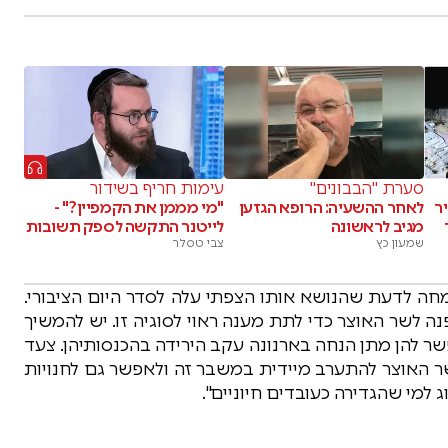
סערת "הבבונים"
עימות חריף בשידור
ר
לאחר ההשעיה: הרופא הגזען
"מי מממן את הקמפיין?" -
מגיב לראשונה
לייטנר התקשה לספק תשובות
שמעון כץ
צבי טסלר
מחה לדעת שהנושא אותו הצפתי עלה לסדר היום הציבורי.
 לשר האוצר כדי לתת מענה ראוי לסוגיה זו. יש להמשיך
שר להן מתן הנחה בארנונה עקב הירידה בהכנסותיהן. צעד
שר האוצר להתערב מיידית במשבר זה ולאפשר גם לחנויות
למי שהגדירה כעובדים חיוניים".