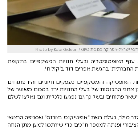
כנסת Photo by Kobi Gideon / GPO
 ענף האופטומטריה ובעלי חנויות המשקפיים בתקופת
 החברתית' בהגשת אפרים דוד ב'קול חי'.
ות האופטיקה והמשקפיים כעסקים חיוניים והיו פתוחים
כן אחוז ההכנסות של בעלי החנויות ירד בסכום משוער של
הישאר פתוחים ובשל כך גם נפגעו כלכלית וגם נאלצו לשלם
דר מילר, בעלת רשת "אופטיקנט בארנס" שסניפה הראשי
יבורי ופנתה למספר ח"כים כדי שירתמו למען מתן הנחה