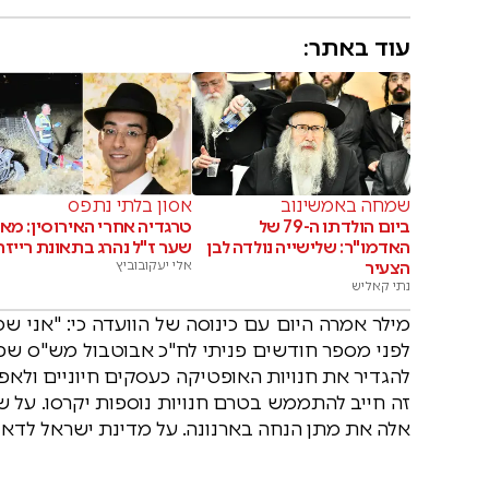
עוד באתר:
שמחה באמשינוב
אסון בלתי נתפס
ביום הולדתו ה-79 של
טרגדיה אחרי האירוסין: מאי
האדמו"ר: שלישייה נולדה לבן
שער ז"ל נהרג בתאונת רייזר
הצעיר
אלי יעקובוביץ
נתי קאליש
מילר אמרה היום עם כינוסה של הוועדה כי: "אני ש
לפני מספר חודשים פניתי לח"כ אבוטבול מש"ס שפנה
להגדיר את חנויות האופטיקה כעסקים חיוניים ולאפ
זה חייב להתממש בטרם חנויות נוספות יקרסו. על 
אלה את מתן הנחה בארנונה. על מדינת ישראל לדאוג 