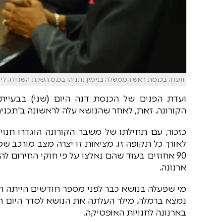
וועדה בכנסת ראש הממשלה בנימין נתניהו בכנס השקת השדולה ליחסי ישראל-אפריקה ב
ועדת הפנים של הכנסת דנה היום (שני) בבעיית
הקורונה. זאת, לאחר שהנושא עלה לראשונה ב'תכנית
כזכור, עם תחילתו של משבר הקורונה הוגדרו חנוי
לאורך כל תקופה זו. מציאות זו יצרה מצב מורכב ש
90 אחוזים בעוד שהם נאלצו על פי חוקי החירום ל
ארנונה.
מי שפעלה בנושא כבר לפני מספר חודשים הייתה ה
נמצא ברמלה. מילר העלתה את הנושא לסדר היום הצ
בארנונה לחנויות האופטיקה.