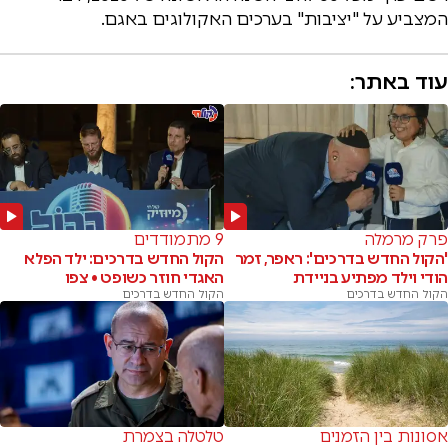
המצביע על "יציבות" בערכים האקולוגים באגם.
עוד באתר:
פרק מרמלה
9 מתמודדים
'הקול החדש בדרכים': ראפר, זמר
הקול החדש בדרכים: ילד הפלא
הודי וילד מפתיע בניידת
האגדי חוזר כשופט • צפו
הקול החדש בדרכים
הקול החדש בדרכים
אסונות בין הזמנים
טלטלה בצמרת