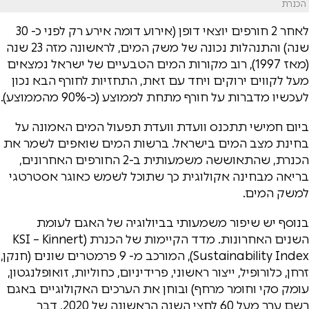
הכנרת
לאחר 2 חורפים יוצאי דופן (אירוע דומה אירע רק לפני כ- 30
שנה) והתנהלות נכונה של משק המים, לראשונה מזה 23 שנה
(מאז 1997), רוב מקורות המים הטבעיים של ישראל נמצאים
מעל לקווים ירוקים ויחד עם זאת, התחזיות לחורף הבא נכון
לעכשיו מדברות על חורף מתחת לממוצע (כ-90% מהממוצע).
ביום חמישי תתכנס וועדת וועדת תפעול המים האמונה על
בחינת מצב המים בישראל. ברשות המים שואפים לשמר את
הכנרת, שהתאוששה משמעותית ב-2 החורפים האחרונים,
בריאה מבחינה אקולוגית כך שתוכל לשמש כאוגר אסטרטגי
למשק המים.
בנוסף יש שיפור משמעותי בביולוגיה של האגם לעומת
השנים האחרונות. מדד הקיימות של הכנרת (KSI – Kinnert
Sustainability Index), המורכב מ- 9 פרמטרים שונים (חנקן,
זרחן, כלורופיל, ייצור ראשוני, פרידיניום, כחוליות, זואופלנגטון,
עומק סקי וחומר מרחף) ובוחן את הערכים האקולוגיים באגם
רשם ערך מעל 60 לחצי השנה הראשונה של 2020, דבר