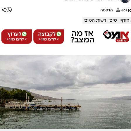
א+
א-
הדפסה
חורף
מים
רשות המים