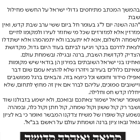
בהמשך המכתב מתיחסים גדולי ישראל על החשש מחילול
שבת
"הנה השנה יום ל"ג בעומר חל ביום ששי ערב שבת קדש, ואין
מזרזין אלא למזורזים שכל מי שחוזר לעירו ולמקומו לחיים
לשמחה ולשלום, אנא לא יתעכבו ולא יתמהמהו אלא ישתדלו
לצאת לדרכם בבקר ויגיעו לביתם בעוד היום גדול, מקדושת
הצדיק לקדושת השבת, ברנה ובגילה ובשמחת עולם.
ואחינו בני ישראל השובתים במירון הן בודאי שיש מקומות
שאינם כלולים בעירוב ויזהרו שלא להוציא עמם שום דבר
אפילו סידור וחומש וכל כיוצא בזה. והבאים ברגל ממושבים
ויישובים סמוכים, עליהם לברר אם אין זה מחוץ לתחום, שלא
יחללו קדש חס וחלילה.
ושומר ישראל ישמור צאתכם ובואכם, ולא ישמע בזבולנו שוד
ושבר רק קול ששון וקול שמחה, קול חתן וקול כלה, ובמהרה
נשמע קול שופרו של משיח צדקנו המבשר ואומר כי בא לציון
גואל ובאו ציון ברנה ושמחת עולם על ראשם בב"א".