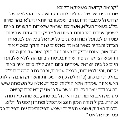
"קריאה קדושה מעומקא דליבא
אחינו בית ישראל העולים לחוג בקדושה את ההילולא של
קדוש ה' מכובד אדוננו רבי שמעון בר יוחאי זיע״א בהר מירון
בל"ג בעומר העי"א, אשריכם ישראל שלמרות הקשיים באים
לשפוך שיחם ומר רוחם בציונו של צדיק יסוד עולם שבזכותו
עומד עולם, ועל זכותו נשענים כל ישראל בכל העולם, ואורו
הגדול והבהיר מאיר ובא זה כאלפים שנה והולך ומוסיף אור
בעד אור, ואורח צדיקים כאור נוגה הולך ואור עד נכון היום.
וידוע שהצדיק הקפיד שיהיו בשמחה ביום ההילולא שלו, ועד
היום כל בית ישראל שמחים ביום הזה, לילה כיום יאיר באור
יקרות, והיו למאורות, בכמה עטרות, וכבר כתב הרמב"ם ז"ל
בהלכות יום טוב (פ"ו הלכה כ') שהשכרות והשחוק הרבה וקלות
ראש אינה שמחה אלא הוללות וסכלות, אלא על השמחה שיש
בה עבודת יוצר הכל, וכו'. אשר על כן אני קורא לכם קריאה
מעומק הלב ואומר: עבדו את ה' בשמחה, בשמחה של תורה
וטהרה, בקול תודה המון חוגג ומתפלל ומתחנן לפני ה' ית"ש,
בזכות הצדיק ושומע תפילות ישמע תפילותיכם עם תפלות כל
עמו ישראל אמן".