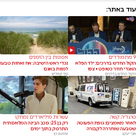
עוד באתר:
9 מתמודדים
אסונות בין הזמנים
הקול החדש בדרכים: ילד הפלא
נכדי ראש הישיבה: אח ואחות טבעו
האגדי חוזר כשופט • צפו
למוות באגם
הקול החדש בדרכים
נתי קאליש
טרגדיה קשה
עשרות מיליארדים נמחקו
לאחר מאמצים: גופת הפעוטה
רק בן 25: כוכב הבינה המלאכותית
שטבעה שוחררה לקבורה
התרסק בתוך ימים
אבי יעקב
שמעון כץ