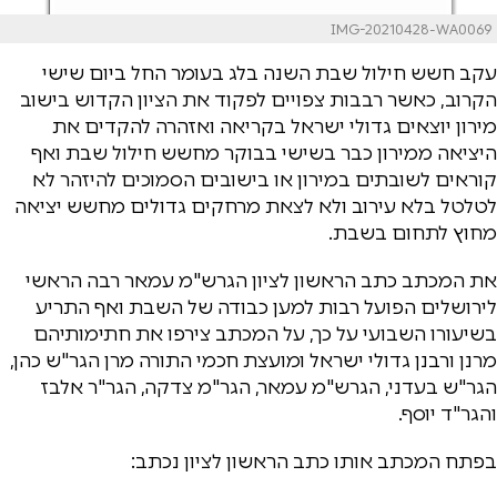
IMG-20210428-WA0069
עקב חשש חילול שבת השנה בלג בעומר החל ביום שישי
הקרוב, כאשר רבבות צפויים לפקוד את הציון הקדוש בישוב
מירון יוצאים גדולי ישראל בקריאה ואזהרה להקדים את
היציאה ממירון כבר בשישי בבוקר מחשש חילול שבת ואף
קוראים לשובתים במירון או בישובים הסמוכים להיזהר לא
לטלטל בלא עירוב ולא לצאת מרחקים גדולים מחשש יציאה
מחוץ לתחום בשבת.
את המכתב כתב הראשון לציון הגרש"מ עמאר רבה הראשי
לירושלים הפועל רבות למען כבודה של השבת ואף התריע
בשיעורו השבועי על כך, על המכתב צירפו את חתימותיהם
מרנן ורבנן גדולי ישראל ומועצת חכמי התורה מרן הגר"ש כהן,
הגר"ש בעדני, הגרש"מ עמאר, הגר"מ צדקה, הגר"ר אלבז
והגר"ד יוסף.
בפתח המכתב אותו כתב הראשון לציון נכתב: