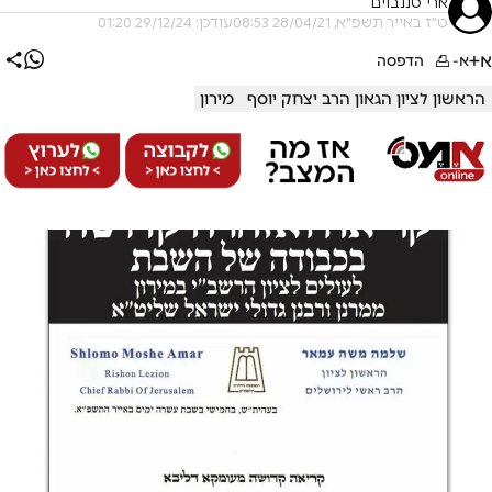
ארי טננבוים
ט"ז באייר תשפ"א, 28/04/21 08:53
עודכן: 29/12/24 01:20
א+
א-
הדפסה
הראשון לציון הגאון הרב יצחק יוסף
מירון